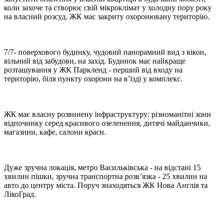
коли захоче та створює свій мікроклімат у холодну пору року
на власний розсуд. ЖК має закриту охоронювану територію.
7/7- поверхового будинку, чудовий панорамний вид з вікон,
вільний від забудови, на захід. Будинок має найкраще
розташування у ЖК Паркленд - перший від входу на
територію, біля пункту охорони на в’їзді у комплекс.
ЖК має власну розвинену інфраструктуру: різноманітні зони
відпочинку серед красивого озеленення, дитячі майданчики,
магазини, кафе, салони краси.
Дуже зручна локація, метро Васильківська - на відстані 15
хвилин пішки, зручна транспортна розв’язка - 25 хвилин на
авто до центру міста. Поруч знаходяться ЖК Нова Англія та
ЛікоГрад.