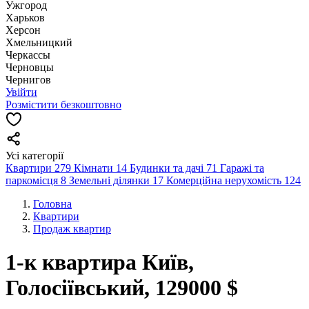
Ужгород
Харьков
Херсон
Хмельницкий
Черкассы
Чернoвцы
Чернигов
Увійти
Розмістити безкоштовно
Усі категорії
Квартири
279
Кімнати
14
Будинки та дачі
71
Гаражі та
паркомісця
8
Земельні ділянки
17
Комерційна нерухомість
124
Головна
Квартири
Продаж квартир
1-к квартира Київ,
Голосіївський, 129000 $