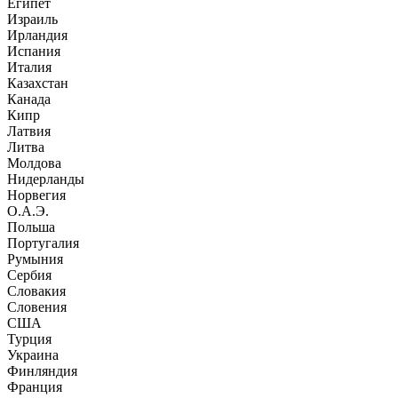
Египет
Израиль
Ирландия
Испания
Италия
Казахстан
Канада
Кипр
Латвия
Литва
Молдова
Нидерланды
Норвегия
О.А.Э.
Польша
Португалия
Румыния
Сербия
Словакия
Словения
США
Турция
Украина
Финляндия
Франция