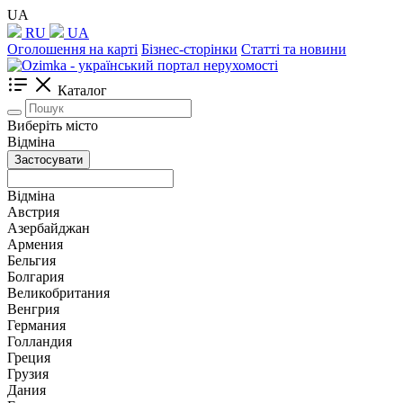
UA
RU
UA
Оголошення на карті
Бізнес-сторінки
Статті та новини
Каталог
Виберіть місто
Відміна
Застосувати
Відміна
Австрия
Азербайджан
Армения
Бельгия
Болгария
Великобритания
Венгрия
Германия
Голландия
Греция
Грузия
Дания