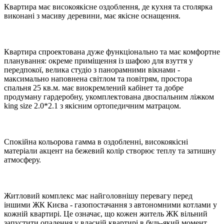
Квартира має високоякісне оздоблення, де кухня та столярка
виконані з масиву деревини, має якісне оснащення.
Квартира спроектована дуже функціонально та має комфортне
планування: окреме приміщення із шафою для взуття у
передпокої, велика студіо з панорамними вікнами -
максимально наповнена світлом та повітрям, простора
спальня 25 кв.м. має виокремлений кабінет та добре
продуману гардеробну, укомплектована двоспальним ліжком
king size 2.0*2.1 з якісним ортопедичним матрацом.
Спокійна кольорова гамма в оздобленні, високоякісні
матеріали акцент на бежевий колір створює теплу та затишну
атмосферу.
Житловий комплекс має найголовнішу перевагу перед
іншими ЖК Києва - газопостачання з автономними котлами у
кожній квартирі. Це означає, що кожен житель ЖК вільний
запустити опалення у власній квартирі в будь-який момент,