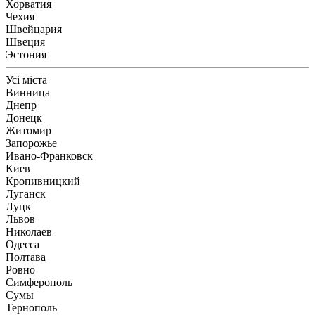
Хорватия
Чехия
Швейцария
Швеция
Эстония
Усі міста
Винница
Днепр
Донецк
Житомир
Запорожье
Ивано-Франковск
Киев
Кропивницкий
Луганск
Луцк
Львов
Николаев
Одесса
Полтава
Ровно
Симферополь
Сумы
Тернополь