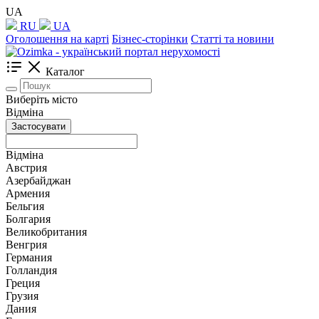
UA
RU
UA
Оголошення на карті
Бізнес-сторінки
Статті та новини
Каталог
Виберіть місто
Відміна
Застосувати
Відміна
Австрия
Азербайджан
Армения
Бельгия
Болгария
Великобритания
Венгрия
Германия
Голландия
Греция
Грузия
Дания