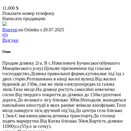
11,000 $
Показати номер телефону
Написати продавцеві
Виктор
на Ozimka з 20.07.2025
(0)
Відгуки
Опис
Продам ділянку 2га. В с.Ніжиловичі Бучанського(бувшого
Макарівського р-ну).Цільове призначення під сільське
господарство.Ділянка правильної форми,кутова,має під`ізд з
двох сторін.Розташована в кінці жилої вулиці.Від жилих
будинків до 150м.,там же лінія електропередач,та газова
лінія.Тихе місце.На ділянці ростуть самосійні невеличкі
сосни.Від твердого покриття до ділянки до 150м.грунтової
дороги.До великого лісу близько 300м.Неподалік знаходяться
павільйони кіностудії в яких раніше знімали кінофільми.Тихе
місце,навкруги ліси,зручний під`їзд.До центра села близько
1.5км.Є магазини,школа,зупинка транспорту.До столиці
ходять маршрутки.Від Києва близько 50км.Вартість ділянки
11000у.о.(55у.о за сотку).