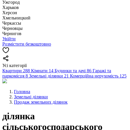
Ужгород
Харьков
Херсон
Хмельницкий
Черкассы
Чернoвцы
Чернигов
Увійти
Розмістити безкоштовно
Усі категорії
Квартири
288
Кімнати
14
Будинки та дачі
86
Гаражі та
паркомісця
8
Земельні ділянки
21
Комерційна нерухомість
125
Головна
Земельні ділянки
Продаж земельних ділянок
ділянка
сільськогосподарського