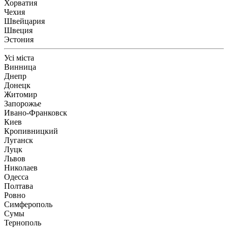
Хорватия
Чехия
Швейцария
Швеция
Эстония
Усі міста
Винница
Днепр
Донецк
Житомир
Запорожье
Ивано-Франковск
Киев
Кропивницкий
Луганск
Луцк
Львов
Николаев
Одесса
Полтава
Ровно
Симферополь
Сумы
Тернополь