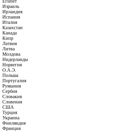
Египет
Израиль
Ирландия
Испания
Италия
Казахстан
Канада
Кипр
Латвия
Литва
Молдова
Нидерланды
Норвегия
О.А.Э.
Польша
Португалия
Румыния
Сербия
Словакия
Словения
США
Турция
Украина
Финляндия
Франция