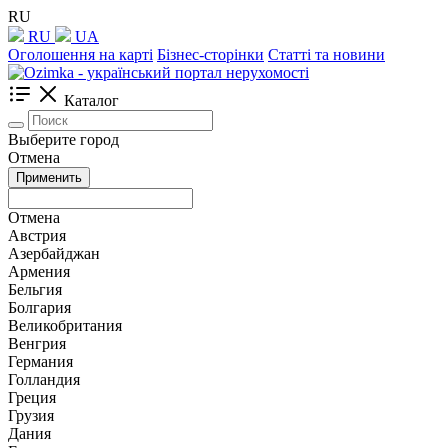
RU
RU
UA
Оголошення на карті
Бізнес-сторінки
Статті та новини
Каталог
Выберите город
Отмена
Применить
Отмена
Австрия
Азербайджан
Армения
Бельгия
Болгария
Великобритания
Венгрия
Германия
Голландия
Греция
Грузия
Дания