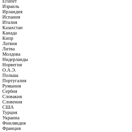
Египет
Израиль
Ирландия
Испания
Италия
Казахстан
Канада
Кипр
Латвия
Литва
Молдова
Нидерланды
Норвегия
О.А.Э.
Польша
Португалия
Румыния
Сербия
Словакия
Словения
США
Турция
Украина
Финляндия
Франция