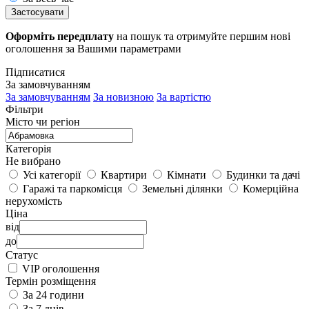
Застосувати
Оформіть передплату
на пошук та отримуйте першим нові
оголошення за Вашими параметрами
Підписатися
За замовчуванням
За замовчуванням
За новизною
За вартістю
Фільтри
Місто чи регіон
Категорія
Не вибрано
Усі категорії
Квартири
Кімнати
Будинки та дачі
Гаражі та паркомісця
Земельні ділянки
Комерційна
нерухомість
Ціна
від
до
Статус
VIP оголошення
Термін розміщення
За 24 години
За 7 днів