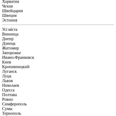
Хорватия
Чехия
Швейцария
Швеция
Эстония
Усі міста
Винница
Днепр
Донецк
Житомир
Запорожье
Ивано-Франковск
Киев
Кропивницкий
Луганск
Луцк
Львов
Николаев
Одесса
Полтава
Ровно
Симферополь
Сумы
Тернополь