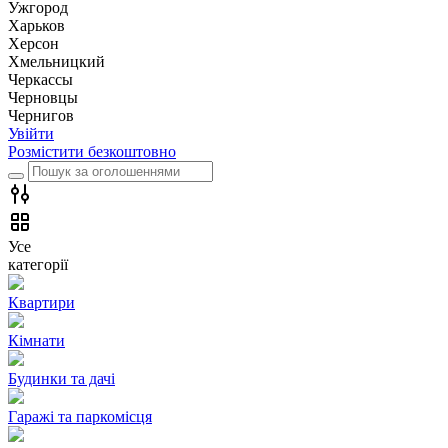
Ужгород
Харьков
Херсон
Хмельницкий
Черкассы
Чернoвцы
Чернигов
Увійти
Розмістити безкоштовно
Усе
категорії
Квартири
Кімнати
Будинки та дачі
Гаражі та паркомісця