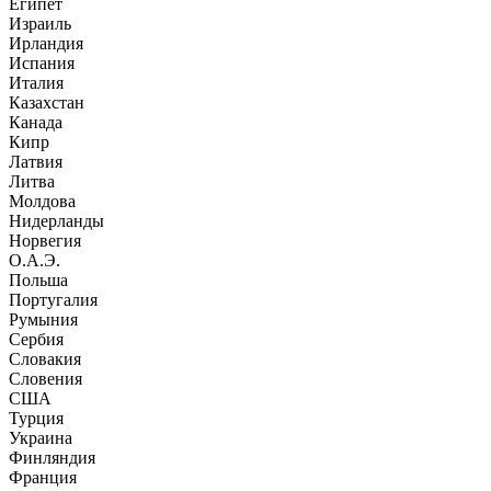
Египет
Израиль
Ирландия
Испания
Италия
Казахстан
Канада
Кипр
Латвия
Литва
Молдова
Нидерланды
Норвегия
О.А.Э.
Польша
Португалия
Румыния
Сербия
Словакия
Словения
США
Турция
Украина
Финляндия
Франция