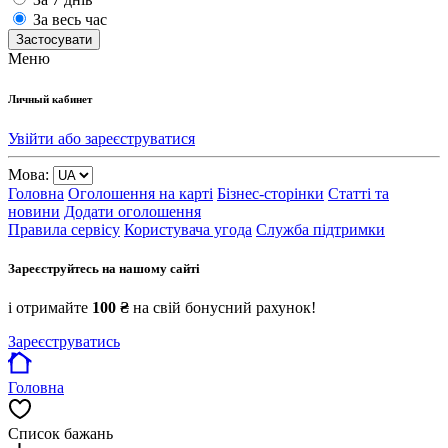
За весь час
Застосувати
Меню
Личный кабинет
Увійти або зареєструватися
Мова:
Головна
Оголошення на карті
Бізнес-сторінки
Статті та
новини
Додати оголошення
Правила сервісу
Користувача угода
Служба підтримки
Зареєструйтесь на нашому сайті
і отримайте
100 ₴
на свій бонусний рахунок!
Зареєструватись
Головна
Список бажань