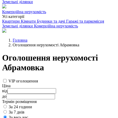
Земельні ділянки
Комерційна нерухомість
Усі категорії
Квартири
Кімнати
Будинки та дачі
Гаражі та паркомісця
Земельні ділянки
Комерційна нерухомість
Головна
Оголошення нерухомості Абрамовка
Оголошення нерухомості
Абрамовка
VIP оголошення
Ціна
від
до
Термін розміщення
За 24 години
За 7 днів
За весь час