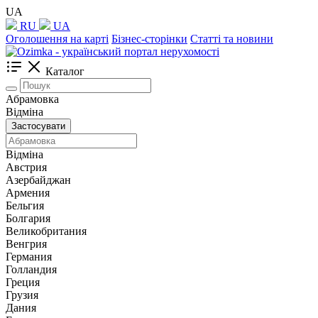
UA
RU
UA
Оголошення на карті
Бізнес-сторінки
Статті та новини
Каталог
Абрамовка
Відміна
Застосувати
Відміна
Австрия
Азербайджан
Армения
Бельгия
Болгария
Великобритания
Венгрия
Германия
Голландия
Греция
Грузия
Дания