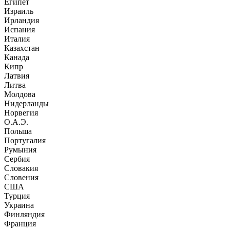
Египет
Израиль
Ирландия
Испания
Италия
Казахстан
Канада
Кипр
Латвия
Литва
Молдова
Нидерланды
Норвегия
О.А.Э.
Польша
Португалия
Румыния
Сербия
Словакия
Словения
США
Турция
Украина
Финляндия
Франция