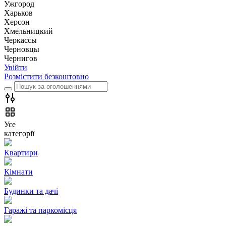
Ужгород
Харьков
Херсон
Хмельницкий
Черкассы
Чернoвцы
Чернигов
Увійти
Розмістити безкоштовно
Усе
категорії
Квартири
Кімнати
Будинки та дачі
Гаражі та паркомісця