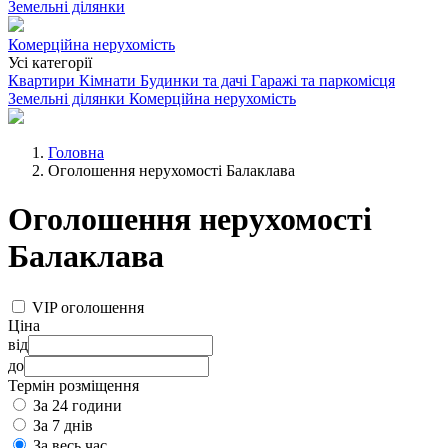
Земельні ділянки
Комерційна нерухомість
Усі категорії
Квартири
Кімнати
Будинки та дачі
Гаражі та паркомісця
Земельні ділянки
Комерційна нерухомість
Головна
Оголошення нерухомості Балаклава
Оголошення нерухомості
Балаклава
VIP оголошення
Ціна
від
до
Термін розміщення
За 24 години
За 7 днів
За весь час