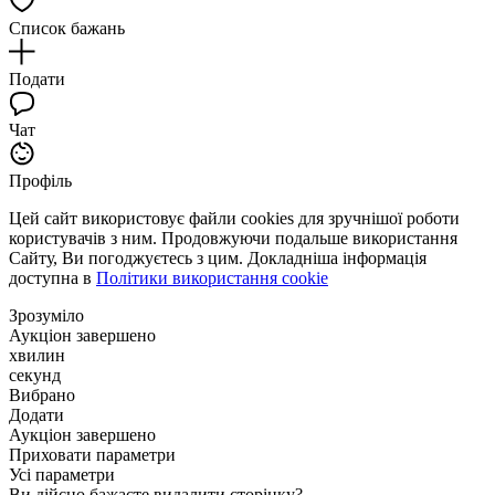
Список бажань
Подати
Чат
Профіль
Цей сайт використовує файли cookies для зручнішої роботи
користувачів з ним. Продовжуючи подальше використання
Сайту, Ви погоджуєтесь з цим. Докладніша інформація
доступна в
Політики використання cookie
Зрозуміло
Аукціон завершено
хвилин
секунд
Вибрано
Додати
Аукціон завершено
Приховати параметри
Усі параметри
Ви дійсно бажаєте видалити сторінку?