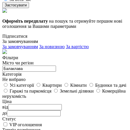
Застосувати
Оформіть передплату
на пошук та отримуйте першим нові
оголошення за Вашими параметрами
Підписатися
За замовчуванням
За замовчуванням
За новизною
За вартістю
Фільтри
Місто чи регіон
Категорія
Не вибрано
Усі категорії
Квартири
Кімнати
Будинки та дачі
Гаражі та паркомісця
Земельні ділянки
Комерційна
нерухомість
Ціна
від
до
Статус
VIP оголошення
Термін розміщення