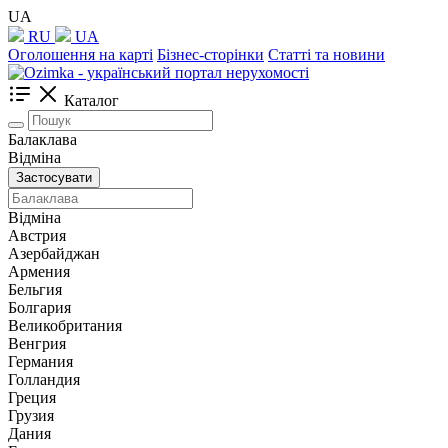
UA
RU
UA
Оголошення на карті
Бізнес-сторінки
Статті та новини
Каталог
Балаклава
Відміна
Застосувати
Відміна
Австрия
Азербайджан
Армения
Бельгия
Болгария
Великобритания
Венгрия
Германия
Голландия
Греция
Грузия
Дания