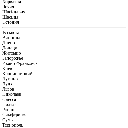
Хорватия
Чехия
Швейцария
Швеция
Эстония
Усі міста
Винница
Днепр
Донецк
Житомир
Запорожье
Ивано-Франковск
Киев
Кропивницкий
Луганск
Луцк
Львов
Николаев
Одесса
Полтава
Ровно
Симферополь
Сумы
Тернополь