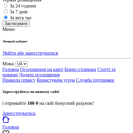
За 24 години
За 7 днів
За весь час
Застосувати
Меню
Личный кабинет
Увійти або зареєструватися
Мова:
Головна
Оголошення на карті
Бізнес-сторінки
Статті та
новини
Додати оголошення
Правила сервісу
Користувача угода
Служба підтримки
Зареєструйтесь на нашому сайті
і отримайте
100 ₴
на свій бонусний рахунок!
Зареєструватись
Головна