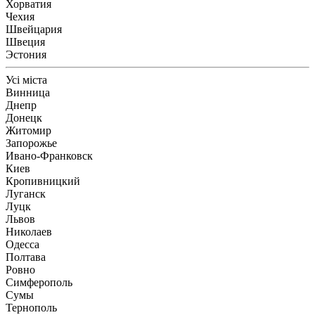
Хорватия
Чехия
Швейцария
Швеция
Эстония
Усі міста
Винница
Днепр
Донецк
Житомир
Запорожье
Ивано-Франковск
Киев
Кропивницкий
Луганск
Луцк
Львов
Николаев
Одесса
Полтава
Ровно
Симферополь
Сумы
Тернополь