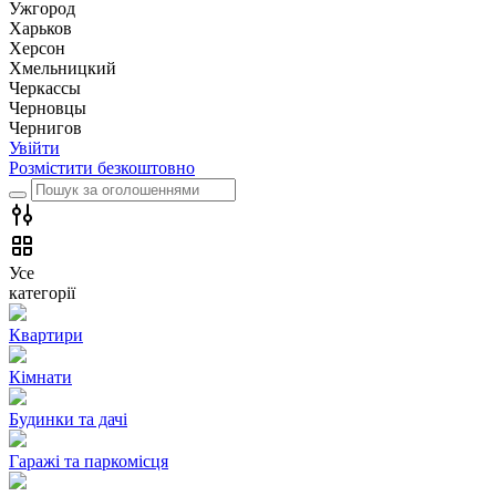
Ужгород
Харьков
Херсон
Хмельницкий
Черкассы
Чернoвцы
Чернигов
Увійти
Розмістити безкоштовно
Усе
категорії
Квартири
Кімнати
Будинки та дачі
Гаражі та паркомісця