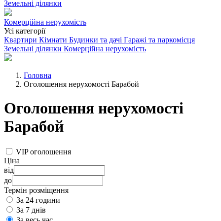
Земельні ділянки
Комерційна нерухомість
Усі категорії
Квартири
Кімнати
Будинки та дачі
Гаражі та паркомісця
Земельні ділянки
Комерційна нерухомість
Головна
Оголошення нерухомості Барабой
Оголошення нерухомості
Барабой
VIP оголошення
Ціна
від
до
Термін розміщення
За 24 години
За 7 днів
За весь час