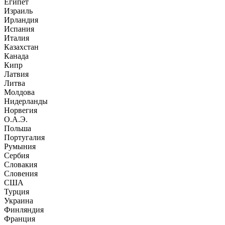
Египет
Израиль
Ирландия
Испания
Италия
Казахстан
Канада
Кипр
Латвия
Литва
Молдова
Нидерланды
Норвегия
О.А.Э.
Польша
Португалия
Румыния
Сербия
Словакия
Словения
США
Турция
Украина
Финляндия
Франция