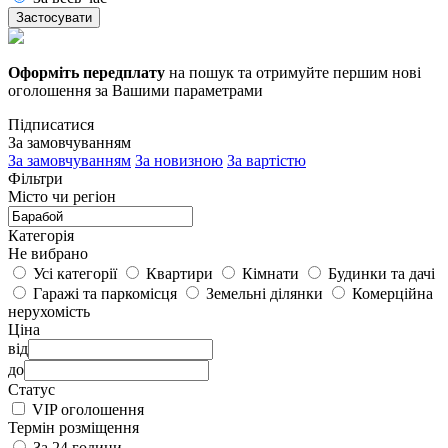
Застосувати
Оформіть передплату
на пошук та отримуйте першим нові
оголошення за Вашими параметрами
Підписатися
За замовчуванням
За замовчуванням
За новизною
За вартістю
Фільтри
Місто чи регіон
Категорія
Не вибрано
Усі категорії
Квартири
Кімнати
Будинки та дачі
Гаражі та паркомісця
Земельні ділянки
Комерційна
нерухомість
Ціна
від
до
Статус
VIP оголошення
Термін розміщення
За 24 години