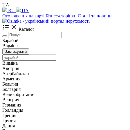
UA
RU
UA
Оголошення на карті
Бізнес-сторінки
Статті та новини
Каталог
Барабой
Відміна
Застосувати
Відміна
Австрия
Азербайджан
Армения
Бельгия
Болгария
Великобритания
Венгрия
Германия
Голландия
Греция
Грузия
Дания