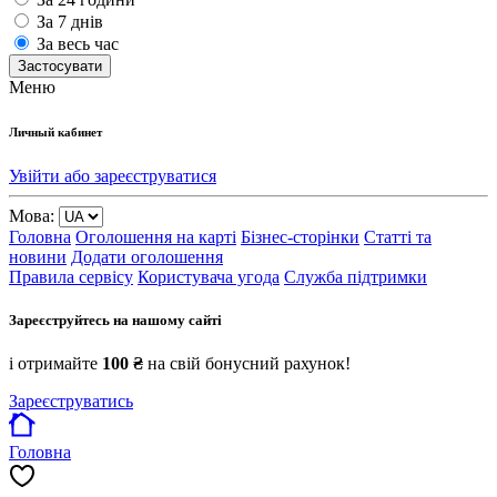
За 7 днів
За весь час
Застосувати
Меню
Личный кабинет
Увійти або зареєструватися
Мова:
Головна
Оголошення на карті
Бізнес-сторінки
Статті та
новини
Додати оголошення
Правила сервісу
Користувача угода
Служба підтримки
Зареєструйтесь на нашому сайті
і отримайте
100 ₴
на свій бонусний рахунок!
Зареєструватись
Головна