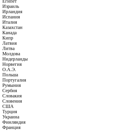
Египет
Израиль
Ирландия
Испания
Италия
Казахстан
Канада
Кипр
Латвия
Литва
Молдова
Нидерланды
Норвегия
О.А.Э.
Польша
Португалия
Румыния
Сербия
Словакия
Словения
США
Турция
Украина
Финляндия
Франция