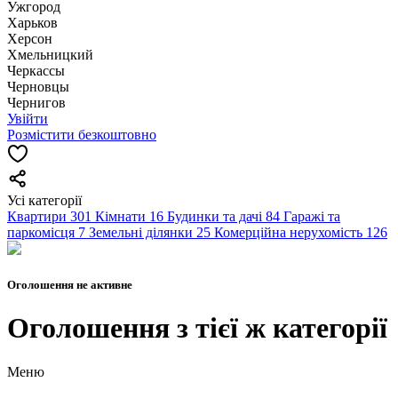
Ужгород
Харьков
Херсон
Хмельницкий
Черкассы
Чернoвцы
Чернигов
Увійти
Розмістити безкоштовно
Усі категорії
Квартири
301
Кімнати
16
Будинки та дачі
84
Гаражі та
паркомісця
7
Земельні ділянки
25
Комерційна нерухомість
126
Оголошення не активне
Оголошення з тієї ж категорії
Меню