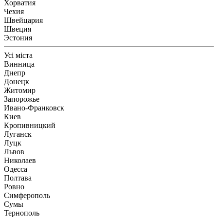
Хорватия
Чехия
Швейцария
Швеция
Эстония
Усі міста
Винница
Днепр
Донецк
Житомир
Запорожье
Ивано-Франковск
Киев
Кропивницкий
Луганск
Луцк
Львов
Николаев
Одесса
Полтава
Ровно
Симферополь
Сумы
Тернополь