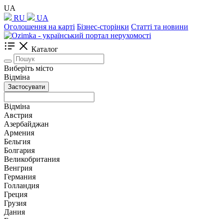
UA
RU
UA
Оголошення на карті
Бізнес-сторінки
Статті та новини
Каталог
Виберіть місто
Відміна
Застосувати
Відміна
Австрия
Азербайджан
Армения
Бельгия
Болгария
Великобритания
Венгрия
Германия
Голландия
Греция
Грузия
Дания