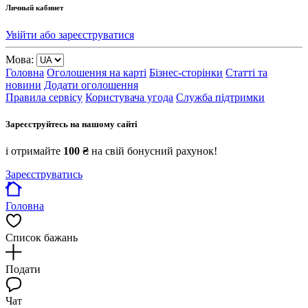
Личный кабинет
Увійти або зареєструватися
Мова:
Головна
Оголошення на карті
Бізнес-сторінки
Статті та
новини
Додати оголошення
Правила сервісу
Користувача угода
Служба підтримки
Зареєструйтесь на нашому сайті
і отримайте
100 ₴
на свій бонусний рахунок!
Зареєструватись
Головна
Список бажань
Подати
Чат