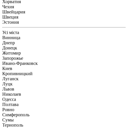
Хорватия
Чехия
Швейцария
Швеция
Эстония
Усі міста
Винница
Днепр
Донецк
Житомир
Запорожье
Ивано-Франковск
Киев
Кропивницкий
Луганск
Луцк
Львов
Николаев
Одесса
Полтава
Ровно
Симферополь
Сумы
Тернополь