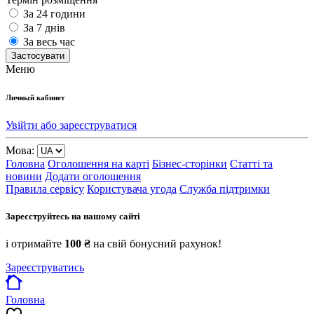
За 24 години
За 7 днів
За весь час
Застосувати
Меню
Личный кабинет
Увійти або зареєструватися
Мова:
Головна
Оголошення на карті
Бізнес-сторінки
Статті та
новини
Додати оголошення
Правила сервісу
Користувача угода
Служба підтримки
Зареєструйтесь на нашому сайті
і отримайте
100 ₴
на свій бонусний рахунок!
Зареєструватись
Головна