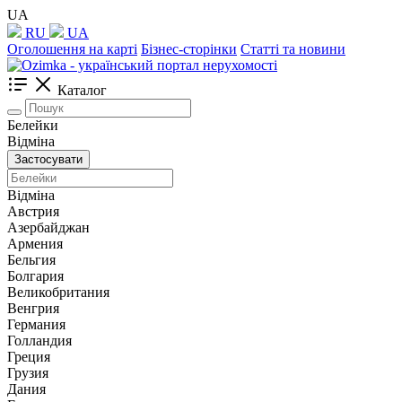
UA
RU
UA
Оголошення на карті
Бізнес-сторінки
Статті та новини
Каталог
Белейки
Відміна
Застосувати
Відміна
Австрия
Азербайджан
Армения
Бельгия
Болгария
Великобритания
Венгрия
Германия
Голландия
Греция
Грузия
Дания