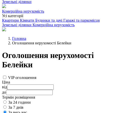
Земельні ділянки
Комерційна нерухомість
Усі категорії
Квартири
Кімнати
Будинки та дачі
Гаражі та паркомісця
Земельні ділянки
Комерційна нерухомість
Головна
Оголошення нерухомості Белейки
Оголошення нерухомості
Белейки
VIP оголошення
Ціна
від
до
Термін розміщення
За 24 години
За 7 днів
За весь час