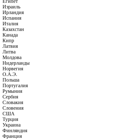
Египет
Израиль
Ирландия
Испания
Италия
Казахстан
Канада
Кипр
Латвия
Литва
Молдова
Нидерланды
Норвегия
О.А.Э.
Польша
Португалия
Румыния
Сербия
Словакия
Словения
США
Турция
Украина
Финляндия
Франция