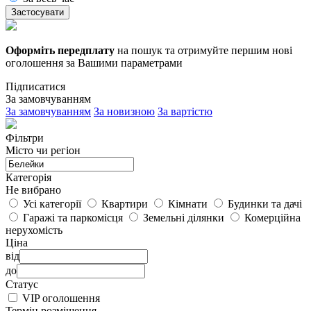
Застосувати
Оформіть передплату
на пошук та отримуйте першим нові
оголошення за Вашими параметрами
Підписатися
За замовчуванням
За замовчуванням
За новизною
За вартістю
Фільтри
Місто чи регіон
Категорія
Не вибрано
Усі категорії
Квартири
Кімнати
Будинки та дачі
Гаражі та паркомісця
Земельні ділянки
Комерційна
нерухомість
Ціна
від
до
Статус
VIP оголошення
Термін розміщення