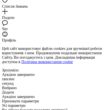
Список бажань
Подати
Чат
Профіль
Цей сайт використовує файли cookies для зручнішої роботи
користувачів з ним. Продовжуючи подальше використання
Сайту, Ви погоджуєтесь з цим. Докладніша інформація
доступна в
Політики використання cookie
Зрозуміло
Аукціон завершено
хвилин
секунд
Вибрано
Додати
Аукціон завершено
Приховати параметри
Усі параметри
Ви дійсно бажаєте видалити сторінку?