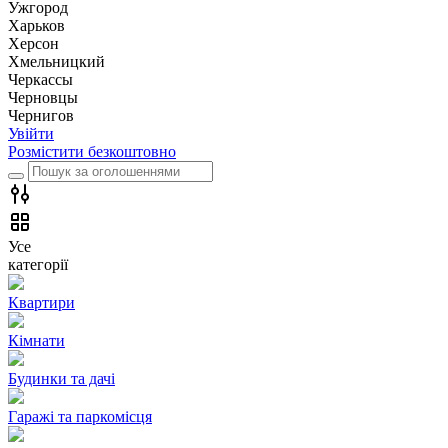
Ужгород
Харьков
Херсон
Хмельницкий
Черкассы
Чернoвцы
Чернигов
Увійти
Розмістити безкоштовно
Усе
категорії
Квартири
Кімнати
Будинки та дачі
Гаражі та паркомісця