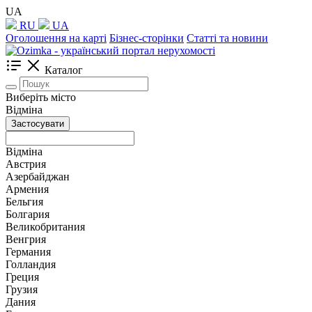
UA
RU
UA
Оголошення на карті
Бізнес-сторінки
Статті та новини
Каталог
Виберіть місто
Відміна
Застосувати
Відміна
Австрия
Азербайджан
Армения
Бельгия
Болгария
Великобритания
Венгрия
Германия
Голландия
Греция
Грузия
Дания