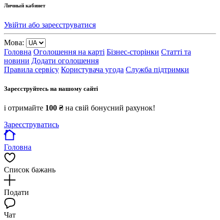
Личный кабинет
Увійти або зареєструватися
Мова:
Головна
Оголошення на карті
Бізнес-сторінки
Статті та
новини
Додати оголошення
Правила сервісу
Користувача угода
Служба підтримки
Зареєструйтесь на нашому сайті
і отримайте
100 ₴
на свій бонусний рахунок!
Зареєструватись
Головна
Список бажань
Подати
Чат