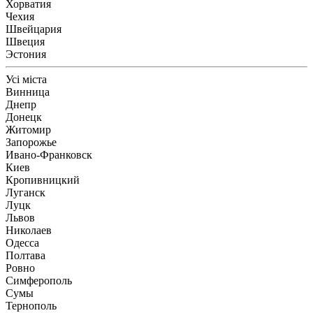
Хорватия
Чехия
Швейцария
Швеция
Эстония
Усі міста
Винница
Днепр
Донецк
Житомир
Запорожье
Ивано-Франковск
Киев
Кропивницкий
Луганск
Луцк
Львов
Николаев
Одесса
Полтава
Ровно
Симферополь
Сумы
Тернополь