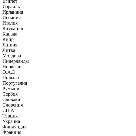
Египет
Израиль
Ирландия
Испания
Италия
Казахстан
Канада
Кипр
Латвия
Литва
Молдова
Нидерланды
Норвегия
О.А.Э.
Польша
Португалия
Румыния
Сербия
Словакия
Словения
США
Турция
Украина
Финляндия
Франция