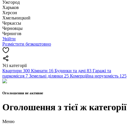
Ужгород
Харьков
Херсон
Хмельницкий
Черкассы
Чернoвцы
Чернигов
Увійти
Розмістити безкоштовно
Усі категорії
Квартири
300
Кімнати
16
Будинки та дачі
83
Гаражі та
паркомісця
7
Земельні ділянки
25
Комерційна нерухомість
125
Оголошення не активне
Оголошення з тієї ж категорії
Меню