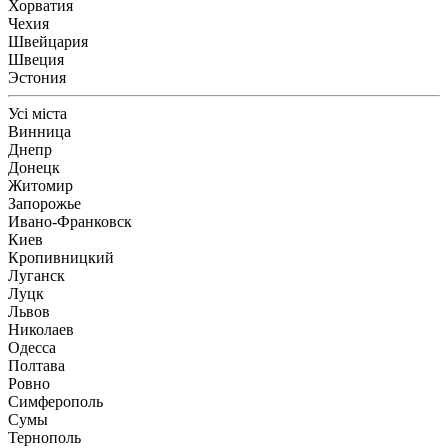
Хорватия
Чехия
Швейцария
Швеция
Эстония
Усі міста
Винница
Днепр
Донецк
Житомир
Запорожье
Ивано-Франковск
Киев
Кропивницкий
Луганск
Луцк
Львов
Николаев
Одесса
Полтава
Ровно
Симферополь
Сумы
Тернополь