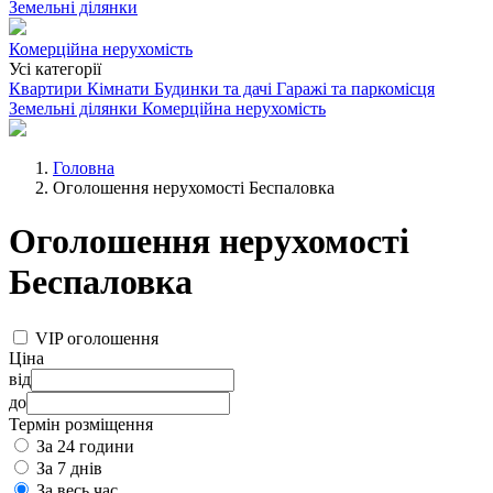
Земельні ділянки
Комерційна нерухомість
Усі категорії
Квартири
Кімнати
Будинки та дачі
Гаражі та паркомісця
Земельні ділянки
Комерційна нерухомість
Головна
Оголошення нерухомості Беспаловка
Оголошення нерухомості
Беспаловка
VIP оголошення
Ціна
від
до
Термін розміщення
За 24 години
За 7 днів
За весь час