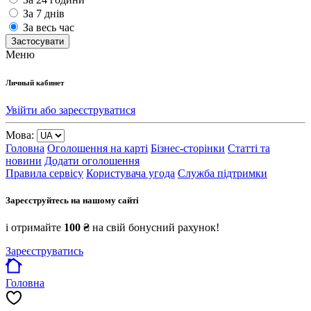
За 7 днів
За весь час
Застосувати
Меню
Личный кабинет
Увійти або зареєструватися
Мова:
Головна
Оголошення на карті
Бізнес-сторінки
Статті та
новини
Додати оголошення
Правила сервісу
Користувача угода
Служба підтримки
Зареєструйтесь на нашому сайті
і отримайте
100 ₴
на свій бонусний рахунок!
Зареєструватись
Головна