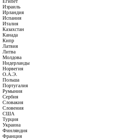
Египет
Израиль
Ирландия
Испания
Италия
Казахстан
Канада
Кипр
Латвия
Литва
Молдова
Нидерланды
Норвегия
О.А.Э.
Польша
Португалия
Румыния
Сербия
Словакия
Словения
США
Турция
Украина
Финляндия
Франция