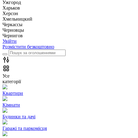
Ужгород
Харьков
Херсон
Хмельницкий
Черкассы
Чернoвцы
Чернигов
Увійти
Розмістити безкоштовно
Усе
категорії
Квартири
Кімнати
Будинки та дачі
Гаражі та паркомісця