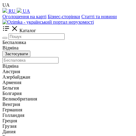
UA
RU
UA
Оголошення на карті
Бізнес-сторінки
Статті та новини
Каталог
Беспаловка
Відміна
Застосувати
Відміна
Австрия
Азербайджан
Армения
Бельгия
Болгария
Великобритания
Венгрия
Германия
Голландия
Греция
Грузия
Дания