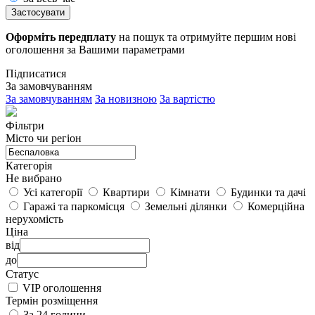
Застосувати
Оформіть передплату
на пошук та отримуйте першим нові
оголошення за Вашими параметрами
Підписатися
За замовчуванням
За замовчуванням
За новизною
За вартістю
Фільтри
Місто чи регіон
Категорія
Не вибрано
Усі категорії
Квартири
Кімнати
Будинки та дачі
Гаражі та паркомісця
Земельні ділянки
Комерційна
нерухомість
Ціна
від
до
Статус
VIP оголошення
Термін розміщення
За 24 години