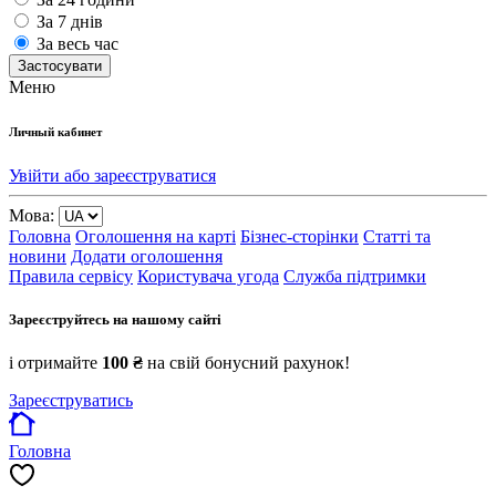
За 7 днів
За весь час
Застосувати
Меню
Личный кабинет
Увійти або зареєструватися
Мова:
Головна
Оголошення на карті
Бізнес-сторінки
Статті та
новини
Додати оголошення
Правила сервісу
Користувача угода
Служба підтримки
Зареєструйтесь на нашому сайті
і отримайте
100 ₴
на свій бонусний рахунок!
Зареєструватись
Головна