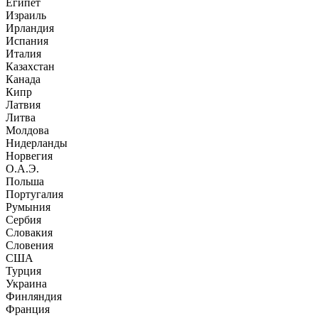
Египет
Израиль
Ирландия
Испания
Италия
Казахстан
Канада
Кипр
Латвия
Литва
Молдова
Нидерланды
Норвегия
О.А.Э.
Польша
Португалия
Румыния
Сербия
Словакия
Словения
США
Турция
Украина
Финляндия
Франция