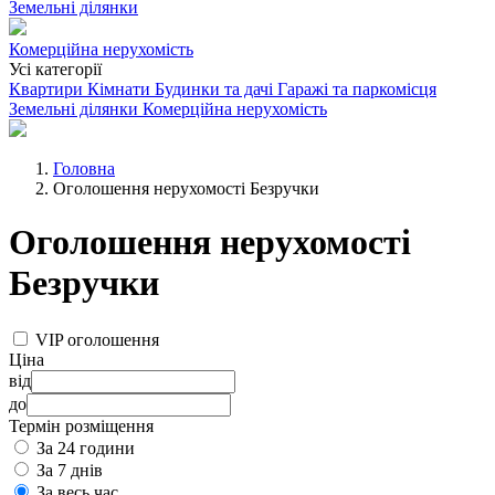
Земельні ділянки
Комерційна нерухомість
Усі категорії
Квартири
Кімнати
Будинки та дачі
Гаражі та паркомісця
Земельні ділянки
Комерційна нерухомість
Головна
Оголошення нерухомості Безручки
Оголошення нерухомості
Безручки
VIP оголошення
Ціна
від
до
Термін розміщення
За 24 години
За 7 днів
За весь час