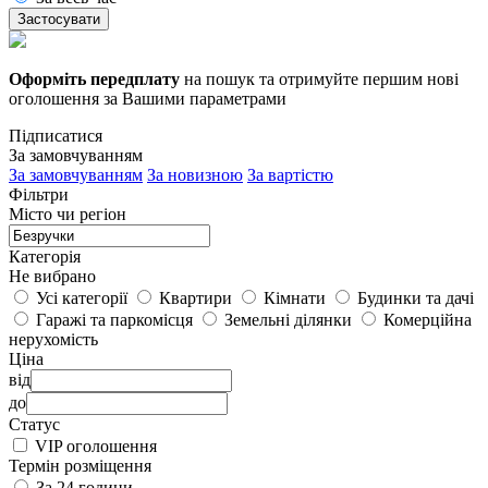
Застосувати
Оформіть передплату
на пошук та отримуйте першим нові
оголошення за Вашими параметрами
Підписатися
За замовчуванням
За замовчуванням
За новизною
За вартістю
Фільтри
Місто чи регіон
Категорія
Не вибрано
Усі категорії
Квартири
Кімнати
Будинки та дачі
Гаражі та паркомісця
Земельні ділянки
Комерційна
нерухомість
Ціна
від
до
Статус
VIP оголошення
Термін розміщення
За 24 години