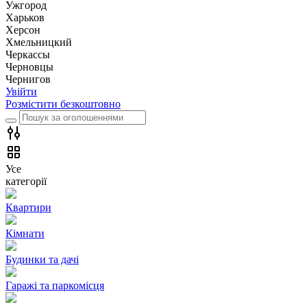
Ужгород
Харьков
Херсон
Хмельницкий
Черкассы
Чернoвцы
Чернигов
Увійти
Розмістити безкоштовно
Усе
категорії
Квартири
Кімнати
Будинки та дачі
Гаражі та паркомісця