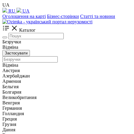
UA
RU
UA
Оголошення на карті
Бізнес-сторінки
Статті та новини
Каталог
Безручки
Відміна
Застосувати
Відміна
Австрия
Азербайджан
Армения
Бельгия
Болгария
Великобритания
Венгрия
Германия
Голландия
Греция
Грузия
Дания