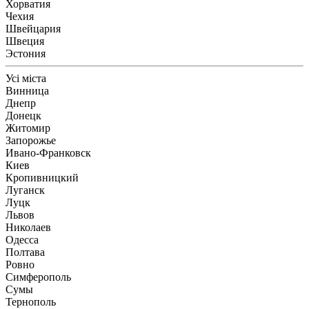
Хорватия
Чехия
Швейцария
Швеция
Эстония
Усі міста
Винница
Днепр
Донецк
Житомир
Запорожье
Ивано-Франковск
Киев
Кропивницкий
Луганск
Луцк
Львов
Николаев
Одесса
Полтава
Ровно
Симферополь
Сумы
Тернополь