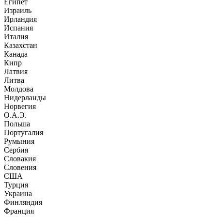
Египет
Израиль
Ирландия
Испания
Италия
Казахстан
Канада
Кипр
Латвия
Литва
Молдова
Нидерланды
Норвегия
О.А.Э.
Польша
Португалия
Румыния
Сербия
Словакия
Словения
США
Турция
Украина
Финляндия
Франция