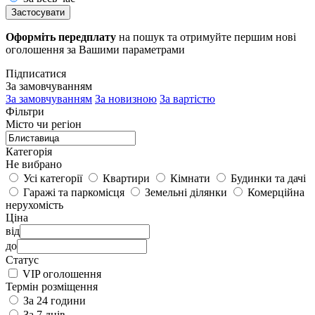
Застосувати
Оформіть передплату
на пошук та отримуйте першим нові
оголошення за Вашими параметрами
Підписатися
За замовчуванням
За замовчуванням
За новизною
За вартістю
Фільтри
Місто чи регіон
Категорія
Не вибрано
Усі категорії
Квартири
Кімнати
Будинки та дачі
Гаражі та паркомісця
Земельні ділянки
Комерційна
нерухомість
Ціна
від
до
Статус
VIP оголошення
Термін розміщення
За 24 години
За 7 днів