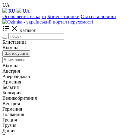
UA
RU
UA
Оголошення на карті
Бізнес-сторінки
Статті та новини
Каталог
Блиставица
Відміна
Застосувати
Відміна
Австрия
Азербайджан
Армения
Бельгия
Болгария
Великобритания
Венгрия
Германия
Голландия
Греция
Грузия
Дания