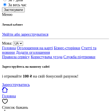
За весь час
Застосувати
Меню
Личный кабинет
Увійти або зареєструватися
Мова:
Головна
Оголошення на карті
Бізнес-сторінки
Статті та
новини
Додати оголошення
Правила сервісу
Користувача угода
Служба підтримки
Зареєструйтесь на нашому сайті
і отримайте
100 ₴
на свій бонусний рахунок!
Зареєструватись
Головна
Список бажань