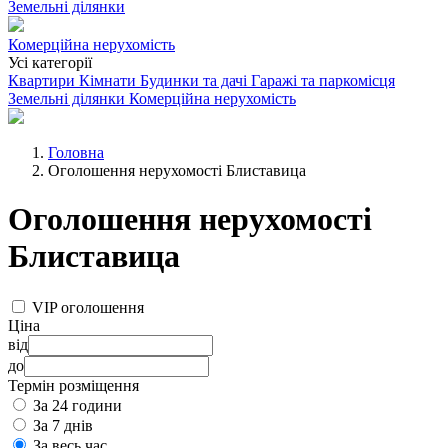
Земельні ділянки
Комерційна нерухомість
Усі категорії
Квартири
Кімнати
Будинки та дачі
Гаражі та паркомісця
Земельні ділянки
Комерційна нерухомість
Головна
Оголошення нерухомості Блиставица
Оголошення нерухомості
Блиставица
VIP оголошення
Ціна
від
до
Термін розміщення
За 24 години
За 7 днів
За весь час