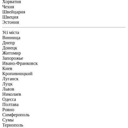
Хорватия
Чехия
Швейцария
Швеция
Эстония
Усі міста
Винница
Днепр
Донецк
Житомир
Запорожье
Ивано-Франковск
Киев
Кропивницкий
Луганск
Луцк
Львов
Николаев
Одесса
Полтава
Ровно
Симферополь
Сумы
Тернополь