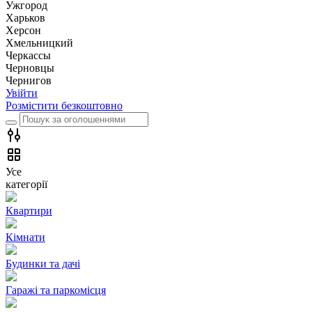
Ужгород
Харьков
Херсон
Хмельницкий
Черкассы
Чернoвцы
Чернигов
Увійти
Розмістити безкоштовно
Усе
категорії
Квартири
Кімнати
Будинки та дачі
Гаражі та паркомісця