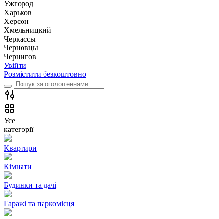
Ужгород
Харьков
Херсон
Хмельницкий
Черкассы
Чернoвцы
Чернигов
Увійти
Розмістити безкоштовно
Усе
категорії
Квартири
Кімнати
Будинки та дачі
Гаражі та паркомісця