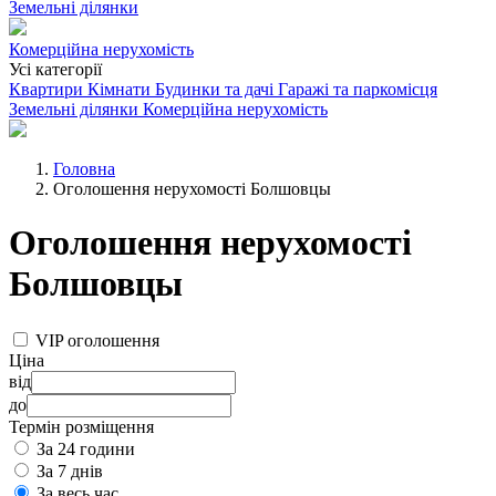
Земельні ділянки
Комерційна нерухомість
Усі категорії
Квартири
Кімнати
Будинки та дачі
Гаражі та паркомісця
Земельні ділянки
Комерційна нерухомість
Головна
Оголошення нерухомості Болшовцы
Оголошення нерухомості
Болшовцы
VIP оголошення
Ціна
від
до
Термін розміщення
За 24 години
За 7 днів
За весь час