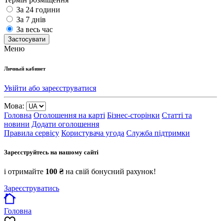
За 24 години
За 7 днів
За весь час
Застосувати
Меню
Личный кабинет
Увійти або зареєструватися
Мова:
Головна
Оголошення на карті
Бізнес-сторінки
Статті та
новини
Додати оголошення
Правила сервісу
Користувача угода
Служба підтримки
Зареєструйтесь на нашому сайті
і отримайте
100 ₴
на свій бонусний рахунок!
Зареєструватись
Головна