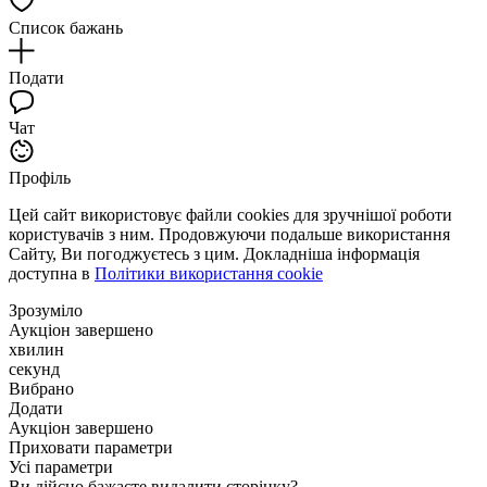
Список бажань
Подати
Чат
Профіль
Цей сайт використовує файли cookies для зручнішої роботи
користувачів з ним. Продовжуючи подальше використання
Сайту, Ви погоджуєтесь з цим. Докладніша інформація
доступна в
Політики використання cookie
Зрозуміло
Аукціон завершено
хвилин
секунд
Вибрано
Додати
Аукціон завершено
Приховати параметри
Усі параметри
Ви дійсно бажаєте видалити сторінку?