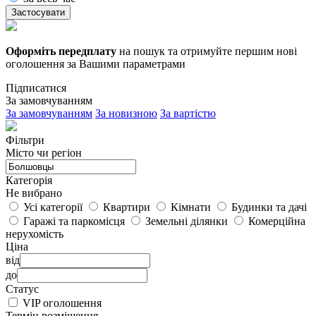
Застосувати
Оформіть передплату
на пошук та отримуйте першим нові
оголошення за Вашими параметрами
Підписатися
За замовчуванням
За замовчуванням
За новизною
За вартістю
Фільтри
Місто чи регіон
Категорія
Не вибрано
Усі категорії
Квартири
Кімнати
Будинки та дачі
Гаражі та паркомісця
Земельні ділянки
Комерційна
нерухомість
Ціна
від
до
Статус
VIP оголошення
Термін розміщення