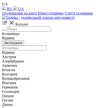
UA
RU
UA
Оголошення на карті
Бізнес-сторінки
Статті та новини
Каталог
Болшовцы
Відміна
Застосувати
Відміна
Австрия
Азербайджан
Армения
Бельгия
Болгария
Великобритания
Венгрия
Германия
Голландия
Греция
Грузия
Дания