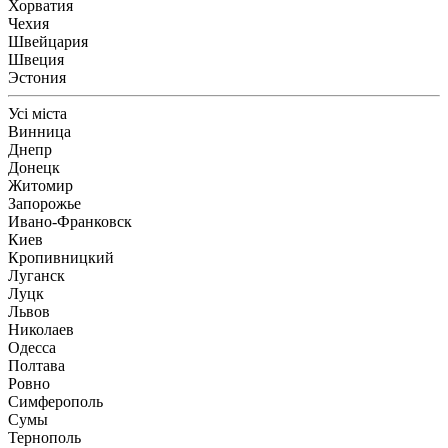
Хорватия
Чехия
Швейцария
Швеция
Эстония
Усі міста
Винница
Днепр
Донецк
Житомир
Запорожье
Ивано-Франковск
Киев
Кропивницкий
Луганск
Луцк
Львов
Николаев
Одесса
Полтава
Ровно
Симферополь
Сумы
Тернополь