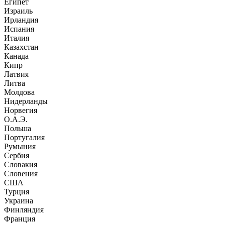
Египет
Израиль
Ирландия
Испания
Италия
Казахстан
Канада
Кипр
Латвия
Литва
Молдова
Нидерланды
Норвегия
О.А.Э.
Польша
Португалия
Румыния
Сербия
Словакия
Словения
США
Турция
Украина
Финляндия
Франция