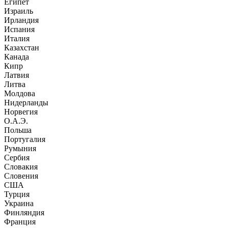
Египет
Израиль
Ирландия
Испания
Италия
Казахстан
Канада
Кипр
Латвия
Литва
Молдова
Нидерланды
Норвегия
О.А.Э.
Польша
Португалия
Румыния
Сербия
Словакия
Словения
США
Турция
Украина
Финляндия
Франция