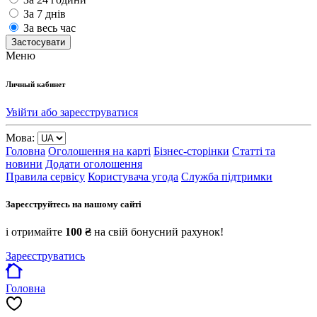
За 7 днів
За весь час
Застосувати
Меню
Личный кабинет
Увійти або зареєструватися
Мова:
Головна
Оголошення на карті
Бізнес-сторінки
Статті та
новини
Додати оголошення
Правила сервісу
Користувача угода
Служба підтримки
Зареєструйтесь на нашому сайті
і отримайте
100 ₴
на свій бонусний рахунок!
Зареєструватись
Головна