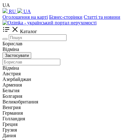
UA
RU
UA
Оголошення на карті
Бізнес-сторінки
Статті та новини
Каталог
Борислав
Відміна
Застосувати
Відміна
Австрия
Азербайджан
Армения
Бельгия
Болгария
Великобритания
Венгрия
Германия
Голландия
Греция
Грузия
Дания