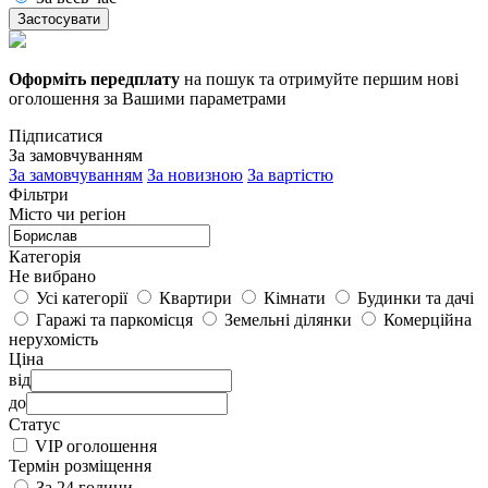
Застосувати
Оформіть передплату
на пошук та отримуйте першим нові
оголошення за Вашими параметрами
Підписатися
За замовчуванням
За замовчуванням
За новизною
За вартістю
Фільтри
Місто чи регіон
Категорія
Не вибрано
Усі категорії
Квартири
Кімнати
Будинки та дачі
Гаражі та паркомісця
Земельні ділянки
Комерційна
нерухомість
Ціна
від
до
Статус
VIP оголошення
Термін розміщення
За 24 години