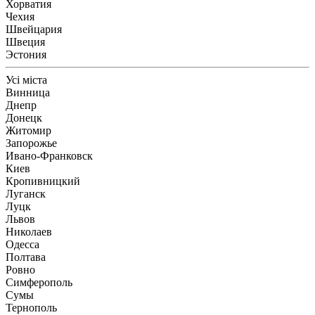
Хорватия
Чехия
Швейцария
Швеция
Эстония
Усі міста
Винница
Днепр
Донецк
Житомир
Запорожье
Ивано-Франковск
Киев
Кропивницкий
Луганск
Луцк
Львов
Николаев
Одесса
Полтава
Ровно
Симферополь
Сумы
Тернополь