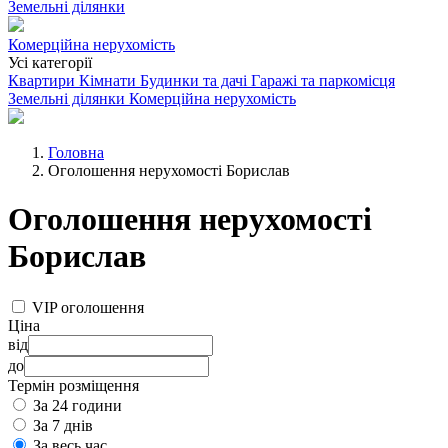
Земельні ділянки
Комерційна нерухомість
Усі категорії
Квартири
Кімнати
Будинки та дачі
Гаражі та паркомісця
Земельні ділянки
Комерційна нерухомість
Головна
Оголошення нерухомості Борислав
Оголошення нерухомості
Борислав
VIP оголошення
Ціна
від
до
Термін розміщення
За 24 години
За 7 днів
За весь час