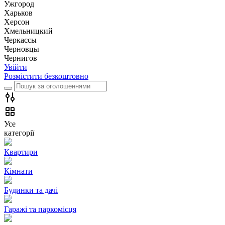
Ужгород
Харьков
Херсон
Хмельницкий
Черкассы
Чернoвцы
Чернигов
Увійти
Розмістити безкоштовно
Усе
категорії
Квартири
Кімнати
Будинки та дачі
Гаражі та паркомісця