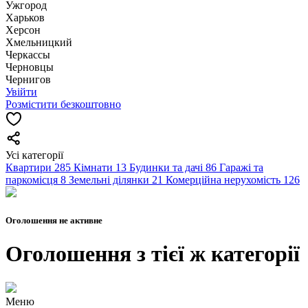
Ужгород
Харьков
Херсон
Хмельницкий
Черкассы
Чернoвцы
Чернигов
Увійти
Розмістити безкоштовно
Усі категорії
Квартири
285
Кімнати
13
Будинки та дачі
86
Гаражі та
паркомісця
8
Земельні ділянки
21
Комерційна нерухомість
126
Оголошення не активне
Оголошення з тієї ж категорії
Меню