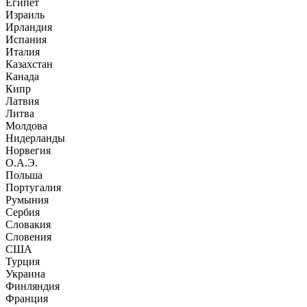
Египет
Израиль
Ирландия
Испания
Италия
Казахстан
Канада
Кипр
Латвия
Литва
Молдова
Нидерланды
Норвегия
О.А.Э.
Польша
Португалия
Румыния
Сербия
Словакия
Словения
США
Турция
Украина
Финляндия
Франция