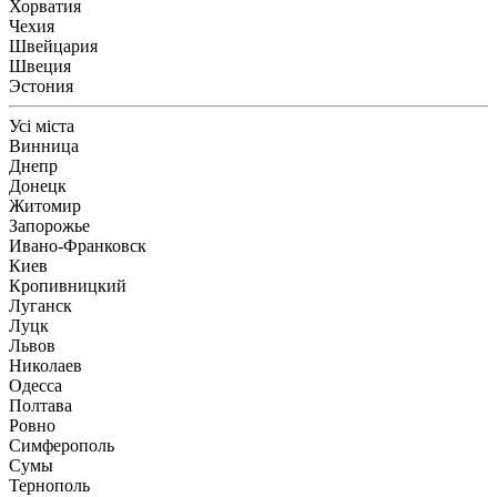
Хорватия
Чехия
Швейцария
Швеция
Эстония
Усі міста
Винница
Днепр
Донецк
Житомир
Запорожье
Ивано-Франковск
Киев
Кропивницкий
Луганск
Луцк
Львов
Николаев
Одесса
Полтава
Ровно
Симферополь
Сумы
Тернополь