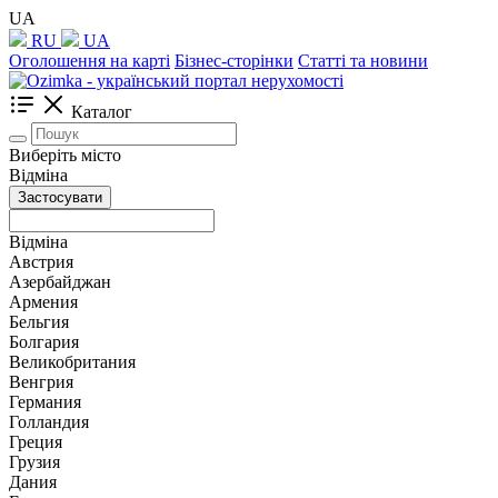
UA
RU
UA
Оголошення на карті
Бізнес-сторінки
Статті та новини
Каталог
Виберіть місто
Відміна
Застосувати
Відміна
Австрия
Азербайджан
Армения
Бельгия
Болгария
Великобритания
Венгрия
Германия
Голландия
Греция
Грузия
Дания