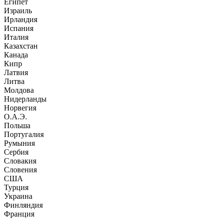
Египет
Израиль
Ирландия
Испания
Италия
Казахстан
Канада
Кипр
Латвия
Литва
Молдова
Нидерланды
Норвегия
О.А.Э.
Польша
Португалия
Румыния
Сербия
Словакия
Словения
США
Турция
Украина
Финляндия
Франция