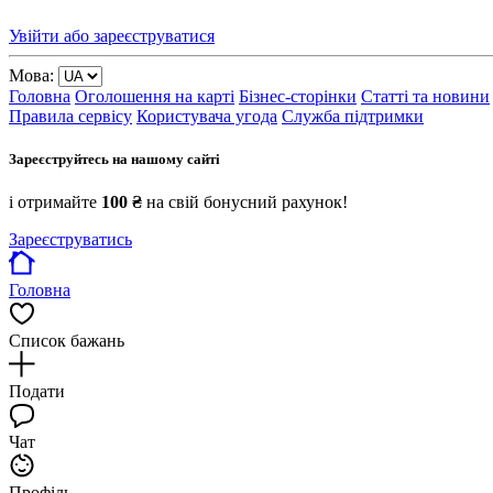
Увійти або зареєструватися
Мова:
Головна
Оголошення на карті
Бізнес-сторінки
Статті та новини
Правила сервісу
Користувача угода
Служба підтримки
Зареєструйтесь на нашому сайті
і отримайте
100 ₴
на свій бонусний рахунок!
Зареєструватись
Головна
Список бажань
Подати
Чат
Профіль