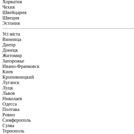
Хорватия
Чехия
Швейцария
Швеция
Эстония
Усі міста
Винница
Днепр
Донецк
Житомир
Запорожье
Ивано-Франковск
Киев
Кропивницкий
Луганск
Луцк
Львов
Николаев
Одесса
Полтава
Ровно
Симферополь
Сумы
Тернополь