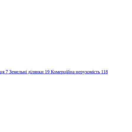
сця
7
Земельні ділянки
19
Комерційна нерухомість
118