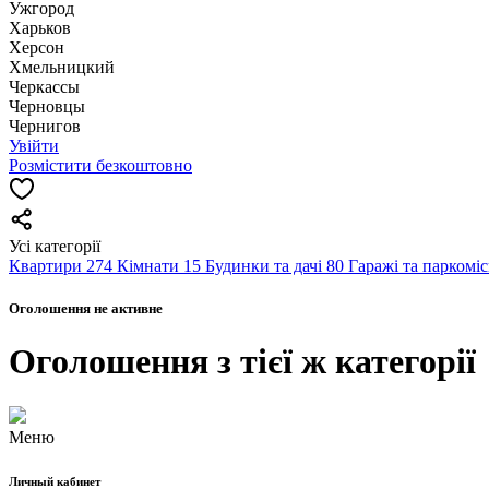
Ужгород
Харьков
Херсон
Хмельницкий
Черкассы
Чернoвцы
Чернигов
Увійти
Розмістити безкоштовно
Усі категорії
Квартири
274
Кімнати
15
Будинки та дачі
80
Гаражі та паркомі
Оголошення не активне
Оголошення з тієї ж категорії
Меню
Личный кабинет