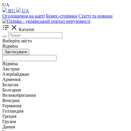
UA
RU
UA
Оголошення на карті
Бізнес-сторінки
Статті та новини
Каталог
Виберіть місто
Відміна
Застосувати
Відміна
Австрия
Азербайджан
Армения
Бельгия
Болгария
Великобритания
Венгрия
Германия
Голландия
Греция
Грузия
Дания