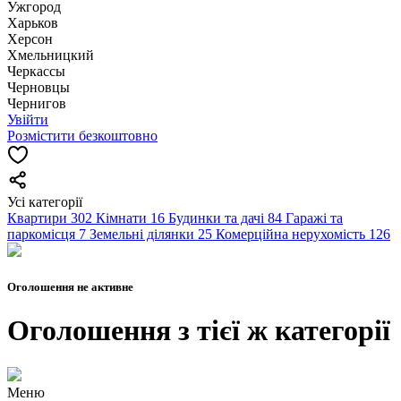
Ужгород
Харьков
Херсон
Хмельницкий
Черкассы
Чернoвцы
Чернигов
Увійти
Розмістити безкоштовно
Усі категорії
Квартири
302
Кімнати
16
Будинки та дачі
84
Гаражі та
паркомісця
7
Земельні ділянки
25
Комерційна нерухомість
126
Оголошення не активне
Оголошення з тієї ж категорії
Меню