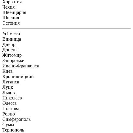
Хорватия
Чехия
Швейцария
Швеция
Эстония
Усі міста
Винница
Днепр
Донецк
Житомир
Запорожье
Ивано-Франковск
Киев
Кропивницкий
Луганск
Луцк
Львов
Николаев
Одесса
Полтава
Ровно
Симферополь
Сумы
Тернополь