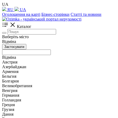
UA
RU
UA
Оголошення на карті
Бізнес-сторінки
Статті та новини
Каталог
Виберіть місто
Відміна
Застосувати
Відміна
Австрия
Азербайджан
Армения
Бельгия
Болгария
Великобритания
Венгрия
Германия
Голландия
Греция
Грузия
Дания