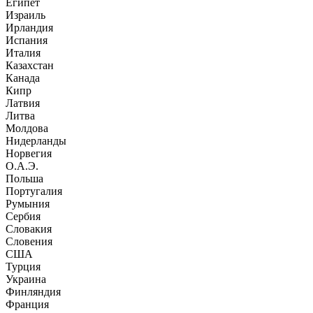
Египет
Израиль
Ирландия
Испания
Италия
Казахстан
Канада
Кипр
Латвия
Литва
Молдова
Нидерланды
Норвегия
О.А.Э.
Польша
Португалия
Румыния
Сербия
Словакия
Словения
США
Турция
Украина
Финляндия
Франция