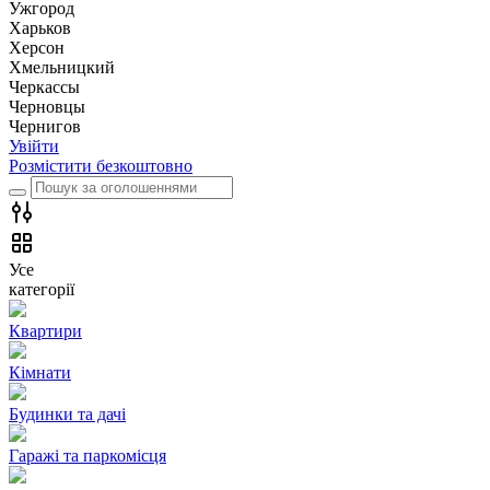
Ужгород
Харьков
Херсон
Хмельницкий
Черкассы
Чернoвцы
Чернигов
Увійти
Розмістити безкоштовно
Усе
категорії
Квартири
Кімнати
Будинки та дачі
Гаражі та паркомісця