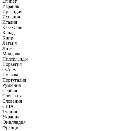
Египет
Израиль
Ирландия
Испания
Италия
Казахстан
Канада
Кипр
Латвия
Литва
Молдова
Нидерланды
Норвегия
О.А.Э.
Польша
Португалия
Румыния
Сербия
Словакия
Словения
США
Турция
Украина
Финляндия
Франция