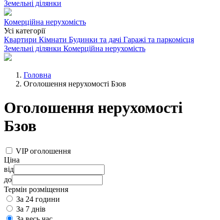
Земельні ділянки
Комерційна нерухомість
Усі категорії
Квартири
Кімнати
Будинки та дачі
Гаражі та паркомісця
Земельні ділянки
Комерційна нерухомість
Головна
Оголошення нерухомості Бзов
Оголошення нерухомості
Бзов
VIP оголошення
Ціна
від
до
Термін розміщення
За 24 години
За 7 днів
За весь час