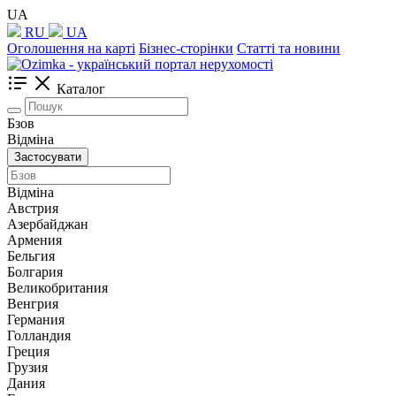
UA
RU
UA
Оголошення на карті
Бізнес-сторінки
Статті та новини
Каталог
Бзов
Відміна
Застосувати
Відміна
Австрия
Азербайджан
Армения
Бельгия
Болгария
Великобритания
Венгрия
Германия
Голландия
Греция
Грузия
Дания