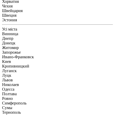
Хорватия
Чехия
Швейцария
Швеция
Эстония
Усі міста
Винница
Днепр
Донецк
Житомир
Запорожье
Ивано-Франковск
Киев
Кропивницкий
Луганск
Луцк
Львов
Николаев
Одесса
Полтава
Ровно
Симферополь
Сумы
Тернополь