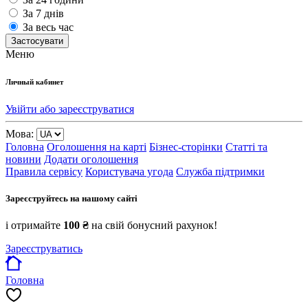
За 7 днів
За весь час
Застосувати
Меню
Личный кабинет
Увійти або зареєструватися
Мова:
Головна
Оголошення на карті
Бізнес-сторінки
Статті та
новини
Додати оголошення
Правила сервісу
Користувача угода
Служба підтримки
Зареєструйтесь на нашому сайті
і отримайте
100 ₴
на свій бонусний рахунок!
Зареєструватись
Головна