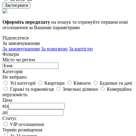
Застосувати
Оформіть передплату
на пошук та отримуйте першим нові
оголошення за Вашими параметрами
Підписатися
За замовчуванням
За замовчуванням
За новизною
За вартістю
Фільтри
Місто чи регіон
Категорія
Не вибрано
Усі категорії
Квартири
Кімнати
Будинки та дачі
Гаражі та паркомісця
Земельні ділянки
Комерційна
нерухомість
Ціна
від
до
Статус
VIP оголошення
Термін розміщення
За 24 години