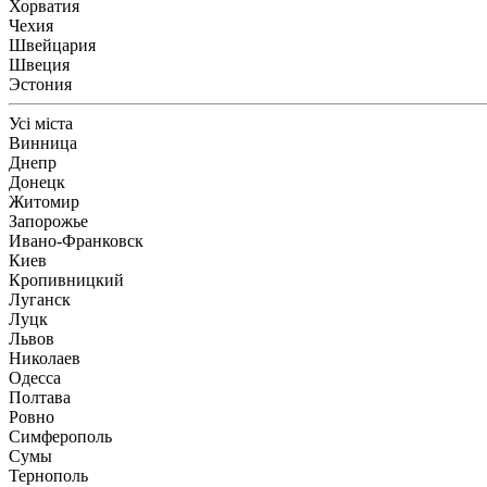
Хорватия
Чехия
Швейцария
Швеция
Эстония
Усі міста
Винница
Днепр
Донецк
Житомир
Запорожье
Ивано-Франковск
Киев
Кропивницкий
Луганск
Луцк
Львов
Николаев
Одесса
Полтава
Ровно
Симферополь
Сумы
Тернополь