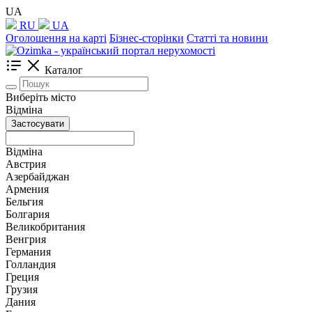
UA
RU
UA
Оголошення на карті
Бізнес-сторінки
Статті та новини
Каталог
Виберіть місто
Відміна
Застосувати
Відміна
Австрия
Азербайджан
Армения
Бельгия
Болгария
Великобритания
Венгрия
Германия
Голландия
Греция
Грузия
Дания