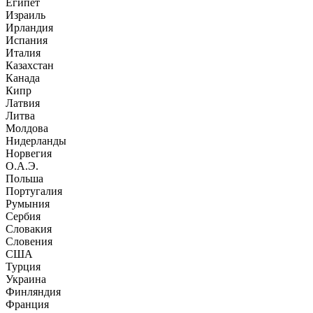
Египет
Израиль
Ирландия
Испания
Италия
Казахстан
Канада
Кипр
Латвия
Литва
Молдова
Нидерланды
Норвегия
О.А.Э.
Польша
Португалия
Румыния
Сербия
Словакия
Словения
США
Турция
Украина
Финляндия
Франция