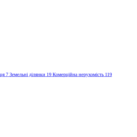
сця
7
Земельні ділянки
19
Комерційна нерухомість
119