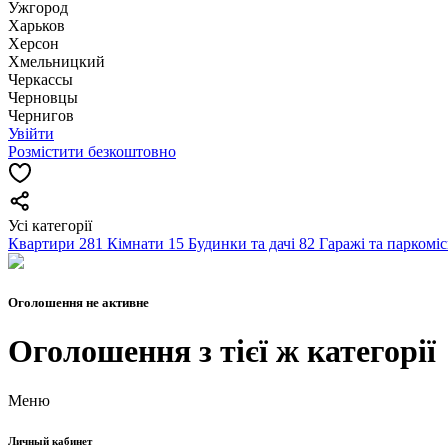
Ужгород
Харьков
Херсон
Хмельницкий
Черкассы
Чернoвцы
Чернигов
Увійти
Розмістити безкоштовно
Усі категорії
Квартири
281
Кімнати
15
Будинки та дачі
82
Гаражі та паркомі
Оголошення не активне
Оголошення з тієї ж категорії
Меню
Личный кабинет