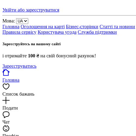
Увійти або зареєструватися
Мова:
Головна
Оголошення на карті
Бізнес-сторінки
Статті та новини
Правила сервісу
Користувача угода
Служба підтримки
Зареєструйтесь на нашому сайті
і отримайте
100 ₴
на свій бонусний рахунок!
Зареєструватись
Головна
Список бажань
Подати
Чат
Профіль