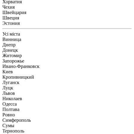
Хорватия
Чехия
Швейцария
Швеция
Эстония
Усі міста
Винница
Днепр
Донецк
Житомир
Запорожье
Ивано-Франковск
Киев
Кропивницкий
Луганск
Луцк
Львов
Николаев
Одесса
Полтава
Ровно
Симферополь
Сумы
Тернополь