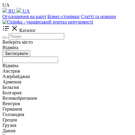
UA
RU
UA
Оголошення на карті
Бізнес-сторінки
Статті та новини
Каталог
Виберіть місто
Відміна
Застосувати
Відміна
Австрия
Азербайджан
Армения
Бельгия
Болгария
Великобритания
Венгрия
Германия
Голландия
Греция
Грузия
Дания