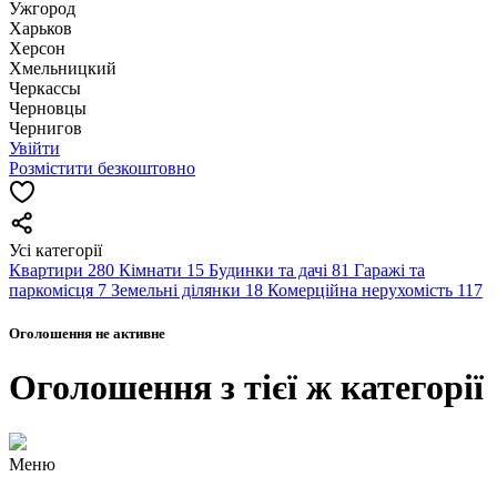
Ужгород
Харьков
Херсон
Хмельницкий
Черкассы
Чернoвцы
Чернигов
Увійти
Розмістити безкоштовно
Усі категорії
Квартири
280
Кімнати
15
Будинки та дачі
81
Гаражі та
паркомісця
7
Земельні ділянки
18
Комерційна нерухомість
117
Оголошення не активне
Оголошення з тієї ж категорії
Меню