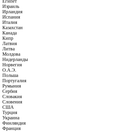
Египет
Израиль
Ирландия
Испания
Италия
Казахстан
Канада
Кипр
Латвия
Литва
Молдова
Нидерланды
Норвегия
О.А.Э.
Польша
Португалия
Румыния
Сербия
Словакия
Словения
США
Турция
Украина
Финляндия
Франция