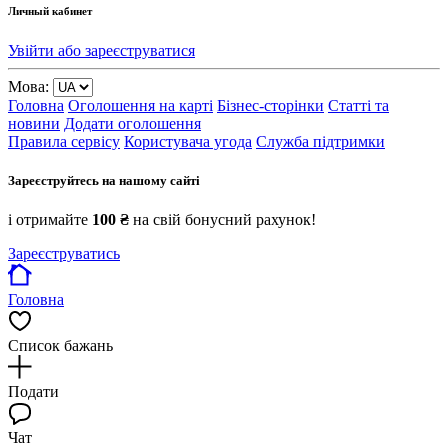
Личный кабинет
Увійти або зареєструватися
Мова:
Головна
Оголошення на карті
Бізнес-сторінки
Статті та
новини
Додати оголошення
Правила сервісу
Користувача угода
Служба підтримки
Зареєструйтесь на нашому сайті
і отримайте
100 ₴
на свій бонусний рахунок!
Зареєструватись
Головна
Список бажань
Подати
Чат