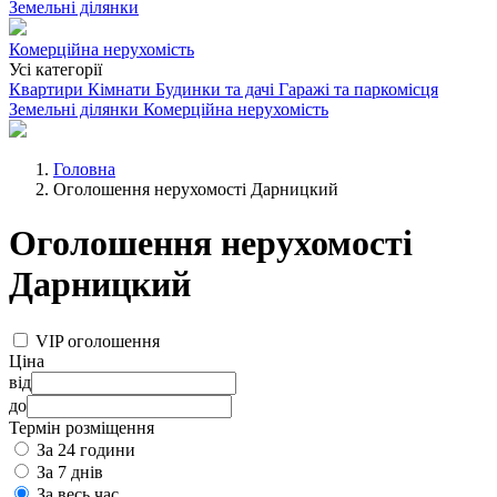
Земельні ділянки
Комерційна нерухомість
Усі категорії
Квартири
Кімнати
Будинки та дачі
Гаражі та паркомісця
Земельні ділянки
Комерційна нерухомість
Головна
Оголошення нерухомості Дарницкий
Оголошення нерухомості
Дарницкий
VIP оголошення
Ціна
від
до
Термін розміщення
За 24 години
За 7 днів
За весь час