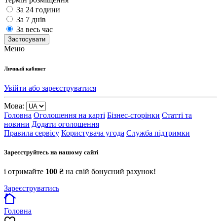
За 24 години
За 7 днів
За весь час
Застосувати
Меню
Личный кабинет
Увійти або зареєструватися
Мова:
Головна
Оголошення на карті
Бізнес-сторінки
Статті та
новини
Додати оголошення
Правила сервісу
Користувача угода
Служба підтримки
Зареєструйтесь на нашому сайті
і отримайте
100 ₴
на свій бонусний рахунок!
Зареєструватись
Головна