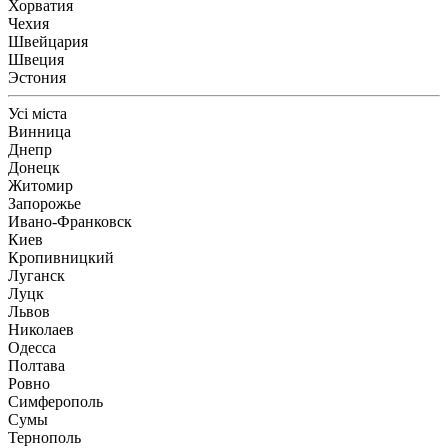
Хорватия
Чехия
Швейцария
Швеция
Эстония
Усі міста
Винница
Днепр
Донецк
Житомир
Запорожье
Ивано-Франковск
Киев
Кропивницкий
Луганск
Луцк
Львов
Николаев
Одесса
Полтава
Ровно
Симферополь
Сумы
Тернополь