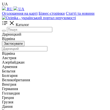
UA
RU
UA
Оголошення на карті
Бізнес-сторінки
Статті та новини
Каталог
Дарницкий
Відміна
Застосувати
Відміна
Австрия
Азербайджан
Армения
Бельгия
Болгария
Великобритания
Венгрия
Германия
Голландия
Греция
Грузия
Дания