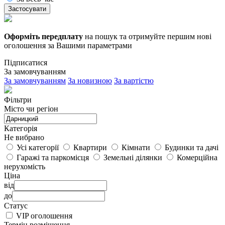
Застосувати
Оформіть передплату
на пошук та отримуйте першим нові
оголошення за Вашими параметрами
Підписатися
За замовчуванням
За замовчуванням
За новизною
За вартістю
Фільтри
Місто чи регіон
Категорія
Не вибрано
Усі категорії
Квартири
Кімнати
Будинки та дачі
Гаражі та паркомісця
Земельні ділянки
Комерційна
нерухомість
Ціна
від
до
Статус
VIP оголошення
Термін розміщення