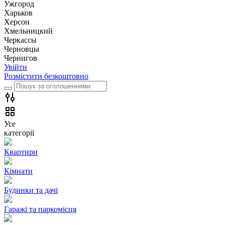
Ужгород
Харьков
Херсон
Хмельницкий
Черкассы
Чернoвцы
Чернигов
Увійти
Розмістити безкоштовно
Усе
категорії
Квартири
Кімнати
Будинки та дачі
Гаражі та паркомісця