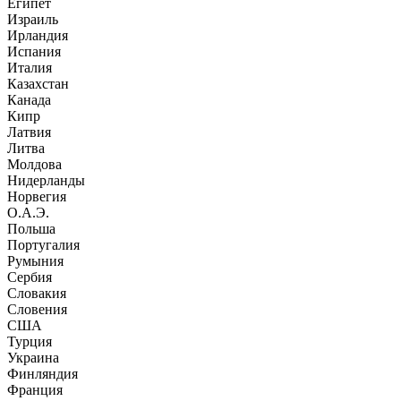
Египет
Израиль
Ирландия
Испания
Италия
Казахстан
Канада
Кипр
Латвия
Литва
Молдова
Нидерланды
Норвегия
О.А.Э.
Польша
Португалия
Румыния
Сербия
Словакия
Словения
США
Турция
Украина
Финляндия
Франция