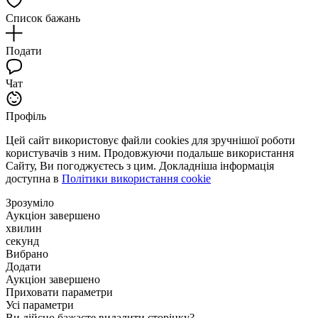
Список бажань
Подати
Чат
Профіль
Цей сайт використовує файли cookies для зручнішої роботи
користувачів з ним. Продовжуючи подальше використання
Сайту, Ви погоджуєтесь з цим. Докладніша інформація
доступна в
Політики використання cookie
Зрозуміло
Аукціон завершено
хвилин
секунд
Вибрано
Додати
Аукціон завершено
Приховати параметри
Усі параметри
Ви дійсно бажаєте видалити сторінку?