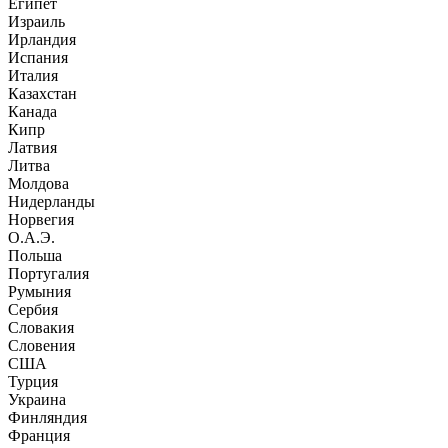
Египет
Израиль
Ирландия
Испания
Италия
Казахстан
Канада
Кипр
Латвия
Литва
Молдова
Нидерланды
Норвегия
О.А.Э.
Польша
Португалия
Румыния
Сербия
Словакия
Словения
США
Турция
Украина
Финляндия
Франция