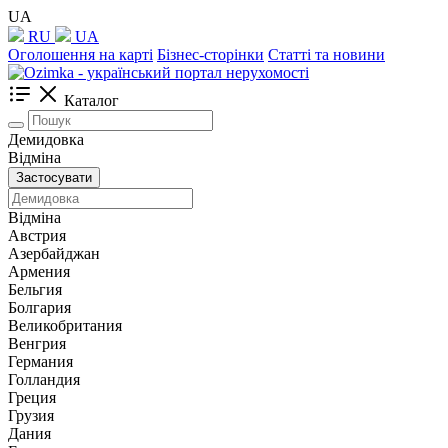
UA
RU
UA
Оголошення на карті
Бізнес-сторінки
Статті та новини
Каталог
Демидовка
Відміна
Застосувати
Відміна
Австрия
Азербайджан
Армения
Бельгия
Болгария
Великобритания
Венгрия
Германия
Голландия
Греция
Грузия
Дания