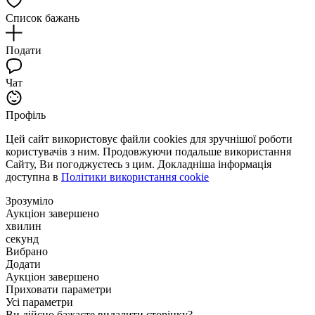
Список бажань
Подати
Чат
Профіль
Цей сайт використовує файли cookies для зручнішої роботи
користувачів з ним. Продовжуючи подальше використання
Сайту, Ви погоджуєтесь з цим. Докладніша інформація
доступна в
Політики використання cookie
Зрозуміло
Аукціон завершено
хвилин
секунд
Вибрано
Додати
Аукціон завершено
Приховати параметри
Усі параметри
Ви дійсно бажаєте видалити сторінку?