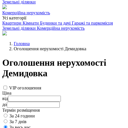
Земельні ділянки
Комерційна нерухомість
Усі категорії
Квартири
Кімнати
Будинки та дачі
Гаражі та паркомісця
Земельні ділянки
Комерційна нерухомість
Головна
Оголошення нерухомості Демидовка
Оголошення нерухомості
Демидовка
VIP оголошення
Ціна
від
до
Термін розміщення
За 24 години
За 7 днів
За весь час