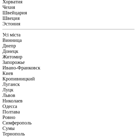
Хорватия
Чехия
Швейцария
Швеция
Эстония
Усі міста
Винница
Днепр
Донецк
Житомир
Запорожье
Ивано-Франковск
Киев
Кропивницкий
Луганск
Луцк
Львов
Николаев
Одесса
Полтава
Ровно
Симферополь
Сумы
Тернополь