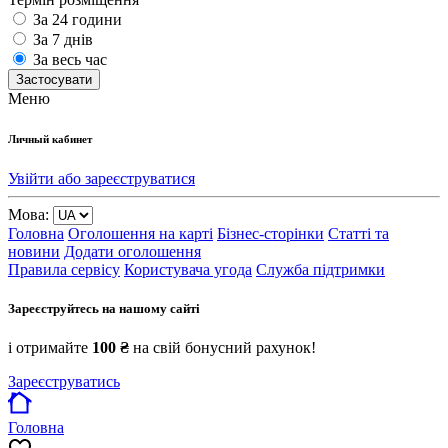
За 24 години
За 7 днів
За весь час
Застосувати
Меню
Личный кабинет
Увійти або зареєструватися
Мова:
Головна
Оголошення на карті
Бізнес-сторінки
Статті та
новини
Додати оголошення
Правила сервісу
Користувача угода
Служба підтримки
Зареєструйтесь на нашому сайті
і отримайте
100 ₴
на свій бонусний рахунок!
Зареєструватись
Головна