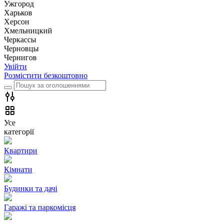
Ужгород
Харьков
Херсон
Хмельницкий
Черкассы
Чернoвцы
Чернигов
Увійти
Розмістити безкоштовно
Усе
категорії
Квартири
Кімнати
Будинки та дачі
Гаражі та паркомісця