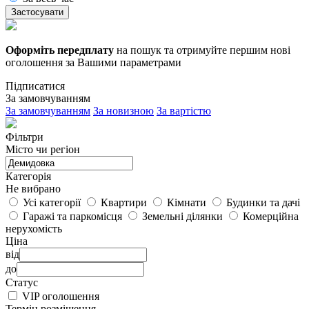
Застосувати
Оформіть передплату
на пошук та отримуйте першим нові
оголошення за Вашими параметрами
Підписатися
За замовчуванням
За замовчуванням
За новизною
За вартістю
Фільтри
Місто чи регіон
Категорія
Не вибрано
Усі категорії
Квартири
Кімнати
Будинки та дачі
Гаражі та паркомісця
Земельні ділянки
Комерційна
нерухомість
Ціна
від
до
Статус
VIP оголошення
Термін розміщення