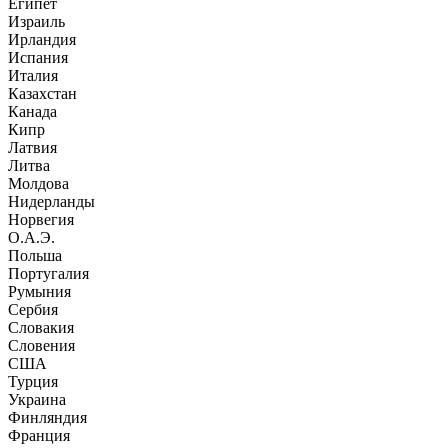
Египет
Израиль
Ирландия
Испания
Италия
Казахстан
Канада
Кипр
Латвия
Литва
Молдова
Нидерланды
Норвегия
О.А.Э.
Польша
Португалия
Румыния
Сербия
Словакия
Словения
США
Турция
Украина
Финляндия
Франция