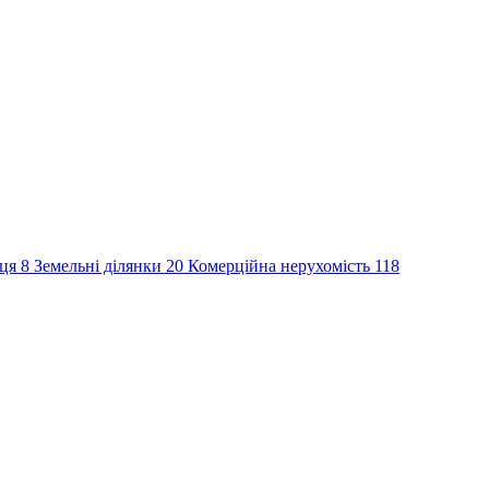
сця
8
Земельні ділянки
20
Комерційна нерухомість
118