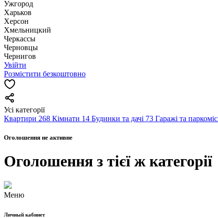
Ужгород
Харьков
Херсон
Хмельницкий
Черкассы
Чернoвцы
Чернигов
Увійти
Розмістити безкоштовно
Усі категорії
Квартири
268
Кімнати
14
Будинки та дачі
73
Гаражі та паркомі
Оголошення не активне
Оголошення з тієї ж категорії
Меню
Личный кабинет