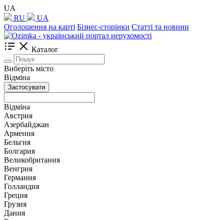
UA
RU
UA
Оголошення на карті
Бізнес-сторінки
Статті та новини
Каталог
Виберіть місто
Відміна
Застосувати
Відміна
Австрия
Азербайджан
Армения
Бельгия
Болгария
Великобритания
Венгрия
Германия
Голландия
Греция
Грузия
Дания