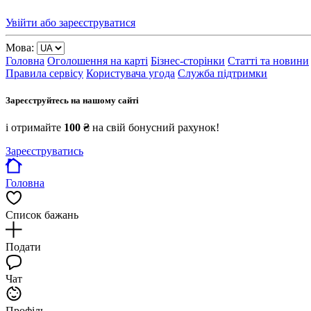
Увійти або зареєструватися
Мова:
Головна
Оголошення на карті
Бізнес-сторінки
Статті та новини
Правила сервісу
Користувача угода
Служба підтримки
Зареєструйтесь на нашому сайті
і отримайте
100 ₴
на свій бонусний рахунок!
Зареєструватись
Головна
Список бажань
Подати
Чат
Профіль