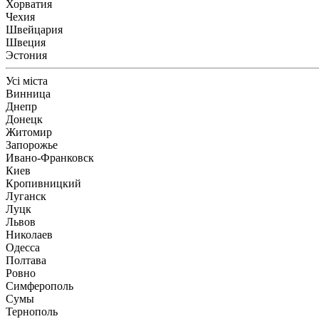
Хорватия
Чехия
Швейцария
Швеция
Эстония
Усі міста
Винница
Днепр
Донецк
Житомир
Запорожье
Ивано-Франковск
Киев
Кропивницкий
Луганск
Луцк
Львов
Николаев
Одесса
Полтава
Ровно
Симферополь
Сумы
Тернополь