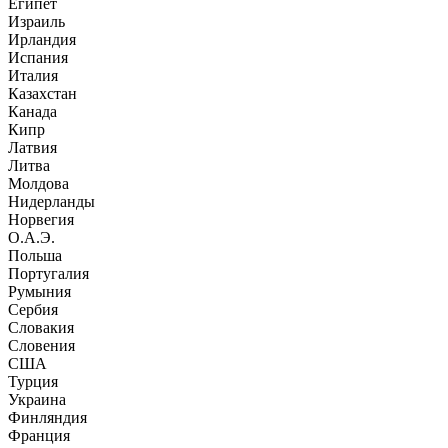
Египет
Израиль
Ирландия
Испания
Италия
Казахстан
Канада
Кипр
Латвия
Литва
Молдова
Нидерланды
Норвегия
О.А.Э.
Польша
Португалия
Румыния
Сербия
Словакия
Словения
США
Турция
Украина
Финляндия
Франция