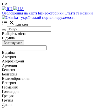
UA
RU
UA
Оголошення на карті
Бізнес-сторінки
Статті та новини
Каталог
Виберіть місто
Відміна
Застосувати
Відміна
Австрия
Азербайджан
Армения
Бельгия
Болгария
Великобритания
Венгрия
Германия
Голландия
Греция
Грузия
Дания