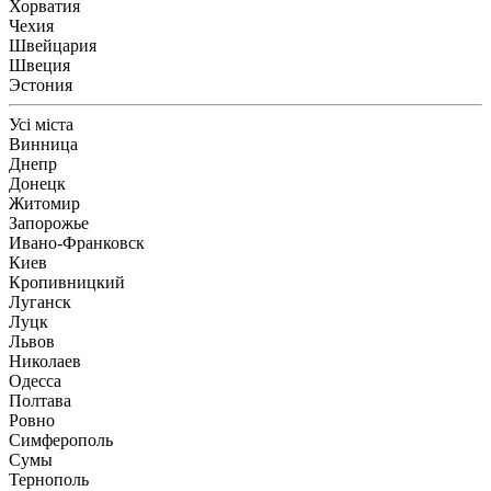
Хорватия
Чехия
Швейцария
Швеция
Эстония
Усі міста
Винница
Днепр
Донецк
Житомир
Запорожье
Ивано-Франковск
Киев
Кропивницкий
Луганск
Луцк
Львов
Николаев
Одесса
Полтава
Ровно
Симферополь
Сумы
Тернополь