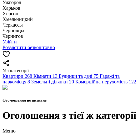
Ужгород
Харьков
Херсон
Хмельницкий
Черкассы
Чернoвцы
Чернигов
Увійти
Розмістити безкоштовно
Усі категорії
Квартири
268
Кімнати
13
Будинки та дачі
75
Гаражі та
паркомісця
8
Земельні ділянки
20
Комерційна нерухомість
122
Оголошення не активне
Оголошення з тієї ж категорії
Меню