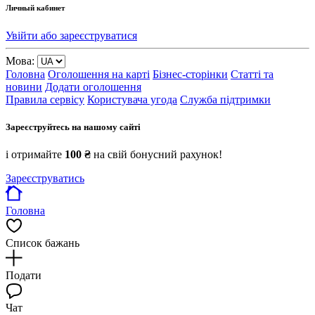
Личный кабинет
Увійти або зареєструватися
Мова:
Головна
Оголошення на карті
Бізнес-сторінки
Статті та
новини
Додати оголошення
Правила сервісу
Користувача угода
Служба підтримки
Зареєструйтесь на нашому сайті
і отримайте
100 ₴
на свій бонусний рахунок!
Зареєструватись
Головна
Список бажань
Подати
Чат