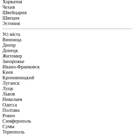
Хорватия
Чехия
Швейцария
Швеция
Эстония
Усі міста
Винница
Днепр
Донецк
Житомир
Запорожье
Ивано-Франковск
Киев
Кропивницкий
Луганск
Луцк
Львов
Николаев
Одесса
Полтава
Ровно
Симферополь
Сумы
Тернополь