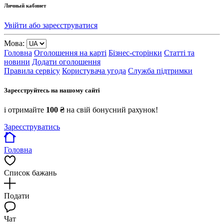
Личный кабинет
Увійти або зареєструватися
Мова:
Головна
Оголошення на карті
Бізнес-сторінки
Статті та
новини
Додати оголошення
Правила сервісу
Користувача угода
Служба підтримки
Зареєструйтесь на нашому сайті
і отримайте
100 ₴
на свій бонусний рахунок!
Зареєструватись
Головна
Список бажань
Подати
Чат