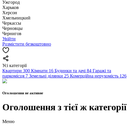
Ужгород
Харьков
Херсон
Хмельницкий
Черкассы
Чернoвцы
Чернигов
Увійти
Розмістити безкоштовно
Усі категорії
Квартири
300
Кімнати
16
Будинки та дачі
84
Гаражі та
паркомісця
7
Земельні ділянки
25
Комерційна нерухомість
126
Оголошення не активне
Оголошення з тієї ж категорії
Меню