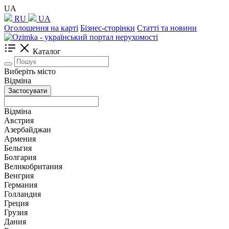
UA
RU
UA
Оголошення на карті
Бізнес-сторінки
Статті та новини
Каталог
Виберіть місто
Відміна
Застосувати
Відміна
Австрия
Азербайджан
Армения
Бельгия
Болгария
Великобритания
Венгрия
Германия
Голландия
Греция
Грузия
Дания