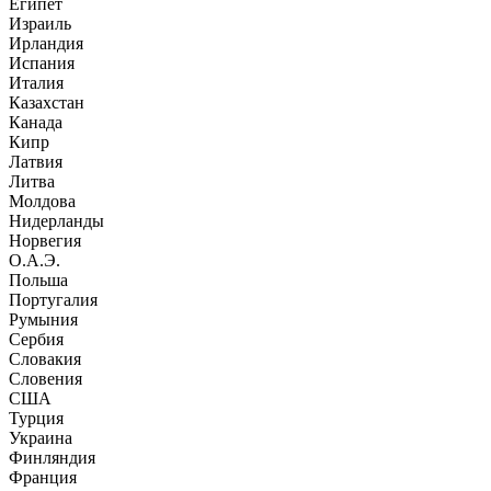
Египет
Израиль
Ирландия
Испания
Италия
Казахстан
Канада
Кипр
Латвия
Литва
Молдова
Нидерланды
Норвегия
О.А.Э.
Польша
Португалия
Румыния
Сербия
Словакия
Словения
США
Турция
Украина
Финляндия
Франция