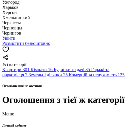
Ужгород
Харьков
Херсон
Хмельницкий
Черкассы
Чернoвцы
Чернигов
Увійти
Розмістити безкоштовно
Усі категорії
Квартири
301
Кімнати
16
Будинки та дачі
85
Гаражі та
паркомісця
7
Земельні ділянки
25
Комерційна нерухомість
125
Оголошення не активне
Оголошення з тієї ж категорії
Меню
Личный кабинет