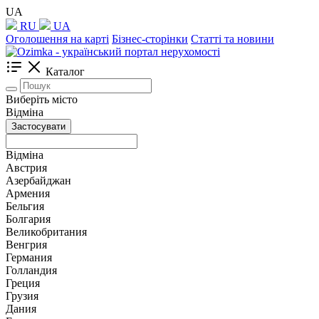
UA
RU
UA
Оголошення на карті
Бізнес-сторінки
Статті та новини
Каталог
Виберіть місто
Відміна
Застосувати
Відміна
Австрия
Азербайджан
Армения
Бельгия
Болгария
Великобритания
Венгрия
Германия
Голландия
Греция
Грузия
Дания