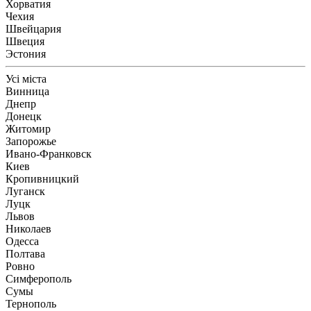
Хорватия
Чехия
Швейцария
Швеция
Эстония
Усі міста
Винница
Днепр
Донецк
Житомир
Запорожье
Ивано-Франковск
Киев
Кропивницкий
Луганск
Луцк
Львов
Николаев
Одесса
Полтава
Ровно
Симферополь
Сумы
Тернополь