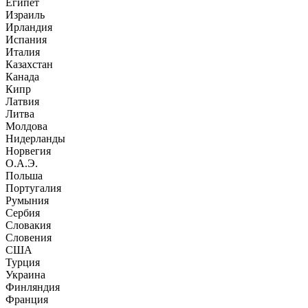
Египет
Израиль
Ирландия
Испания
Италия
Казахстан
Канада
Кипр
Латвия
Литва
Молдова
Нидерланды
Норвегия
О.А.Э.
Польша
Португалия
Румыния
Сербия
Словакия
Словения
США
Турция
Украина
Финляндия
Франция