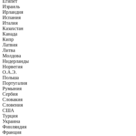
Египет
Израиль
Ирландия
Испания
Италия
Казахстан
Канада
Кипр
Латвия
Литва
Молдова
Нидерланды
Норвегия
О.А.Э.
Польша
Португалия
Румыния
Сербия
Словакия
Словения
США
Турция
Украина
Финляндия
Франция