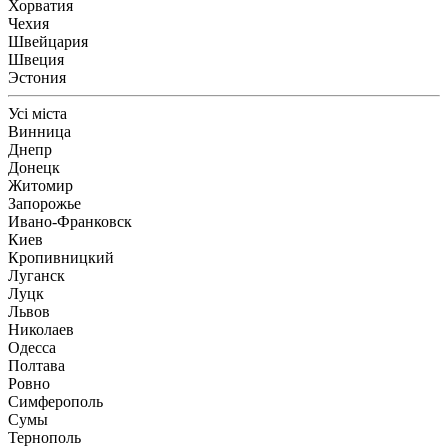
Хорватия
Чехия
Швейцария
Швеция
Эстония
Усі міста
Винница
Днепр
Донецк
Житомир
Запорожье
Ивано-Франковск
Киев
Кропивницкий
Луганск
Луцк
Львов
Николаев
Одесса
Полтава
Ровно
Симферополь
Сумы
Тернополь