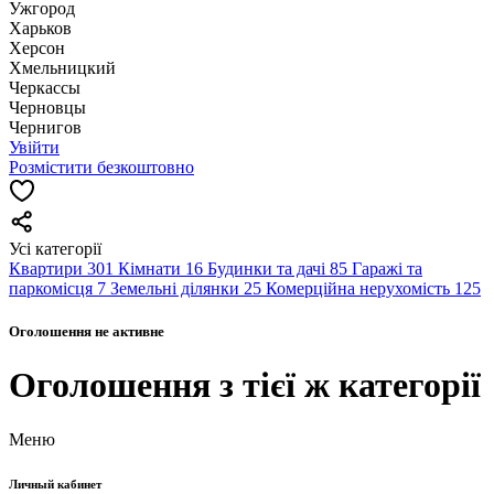
Ужгород
Харьков
Херсон
Хмельницкий
Черкассы
Чернoвцы
Чернигов
Увійти
Розмістити безкоштовно
Усі категорії
Квартири
301
Кімнати
16
Будинки та дачі
85
Гаражі та
паркомісця
7
Земельні ділянки
25
Комерційна нерухомість
125
Оголошення не активне
Оголошення з тієї ж категорії
Меню
Личный кабинет