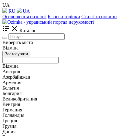
UA
RU
UA
Оголошення на карті
Бізнес-сторінки
Статті та новини
Каталог
Виберіть місто
Відміна
Застосувати
Відміна
Австрия
Азербайджан
Армения
Бельгия
Болгария
Великобритания
Венгрия
Германия
Голландия
Греция
Грузия
Дания