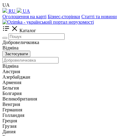
UA
RU
UA
Оголошення на карті
Бізнес-сторінки
Статті та новини
Каталог
Добровеличковка
Відміна
Застосувати
Відміна
Австрия
Азербайджан
Армения
Бельгия
Болгария
Великобритания
Венгрия
Германия
Голландия
Греция
Грузия
Дания