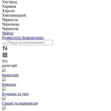
Ужгород
Харьков
Херсон
Хмельницкий
Черкассы
Чернoвцы
Чернигов
Увійти
Розмістити безкоштовно
Усе
категорії
Квартири
Кімнати
Будинки та дачі
Гаражі та паркомісця