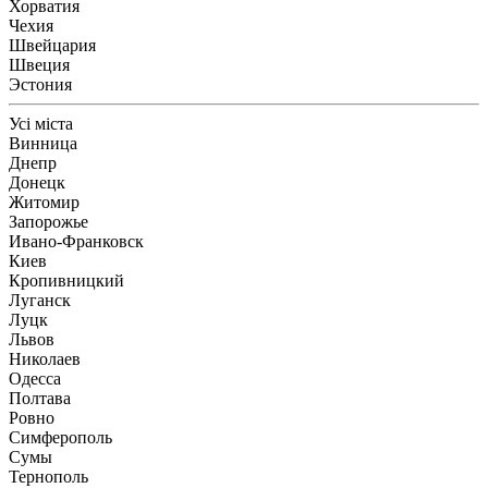
Хорватия
Чехия
Швейцария
Швеция
Эстония
Усі міста
Винница
Днепр
Донецк
Житомир
Запорожье
Ивано-Франковск
Киев
Кропивницкий
Луганск
Луцк
Львов
Николаев
Одесса
Полтава
Ровно
Симферополь
Сумы
Тернополь