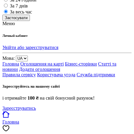
За 7 днів
За весь час
Застосувати
Меню
Личный кабинет
Увійти або зареєструватися
Мова:
Головна
Оголошення на карті
Бізнес-сторінки
Статті та
новини
Додати оголошення
Правила сервісу
Користувача угода
Служба підтримки
Зареєструйтесь на нашому сайті
і отримайте
100 ₴
на свій бонусний рахунок!
Зареєструватись
Головна