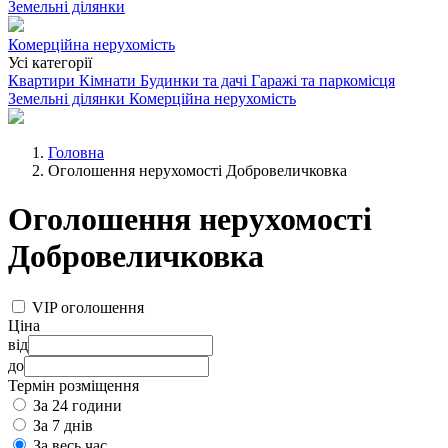
Земельні ділянки
Комерційна нерухомість
Усі категорії
Квартири
Кімнати
Будинки та дачі
Гаражі та паркомісця
Земельні ділянки
Комерційна нерухомість
Головна
Оголошення нерухомості Добровеличковка
Оголошення нерухомості
Добровеличковка
VIP оголошення
Ціна
від
до
Термін розміщення
За 24 години
За 7 днів
За весь час