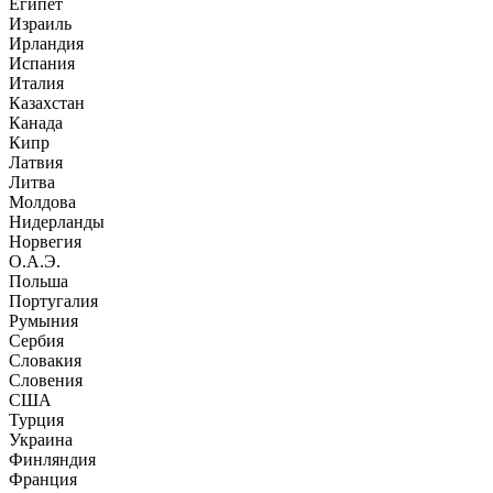
Египет
Израиль
Ирландия
Испания
Италия
Казахстан
Канада
Кипр
Латвия
Литва
Молдова
Нидерланды
Норвегия
О.А.Э.
Польша
Португалия
Румыния
Сербия
Словакия
Словения
США
Турция
Украина
Финляндия
Франция