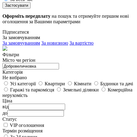
Застосувати
Оформіть передплату
на пошук та отримуйте першим нові
оголошення за Вашими параметрами
Підписатися
За замовчуванням
За замовчуванням
За новизною
За вартістю
Фільтри
Місто чи регіон
Категорія
Не вибрано
Усі категорії
Квартири
Кімнати
Будинки та дачі
Гаражі та паркомісця
Земельні ділянки
Комерційна
нерухомість
Ціна
від
до
Статус
VIP оголошення
Термін розміщення
За 24 години