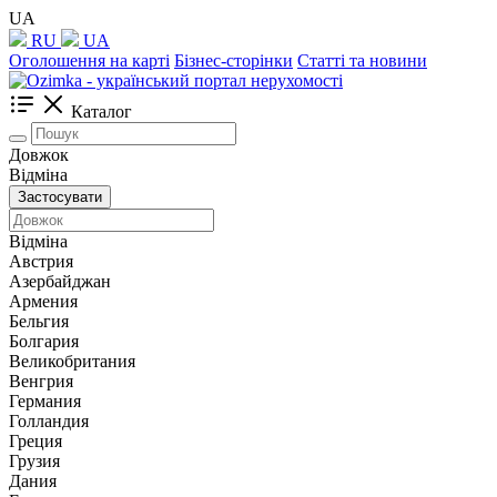
UA
RU
UA
Оголошення на карті
Бізнес-сторінки
Статті та новини
Каталог
Довжок
Відміна
Застосувати
Відміна
Австрия
Азербайджан
Армения
Бельгия
Болгария
Великобритания
Венгрия
Германия
Голландия
Греция
Грузия
Дания