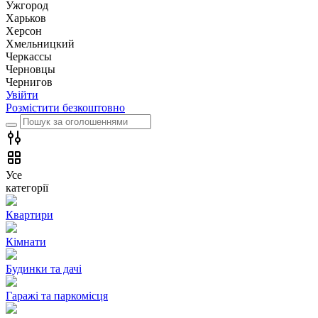
Ужгород
Харьков
Херсон
Хмельницкий
Черкассы
Чернoвцы
Чернигов
Увійти
Розмістити безкоштовно
Усе
категорії
Квартири
Кімнати
Будинки та дачі
Гаражі та паркомісця