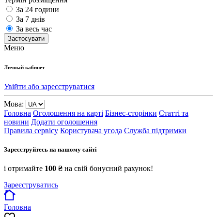
За 24 години
За 7 днів
За весь час
Застосувати
Меню
Личный кабинет
Увійти або зареєструватися
Мова:
Головна
Оголошення на карті
Бізнес-сторінки
Статті та
новини
Додати оголошення
Правила сервісу
Користувача угода
Служба підтримки
Зареєструйтесь на нашому сайті
і отримайте
100 ₴
на свій бонусний рахунок!
Зареєструватись
Головна