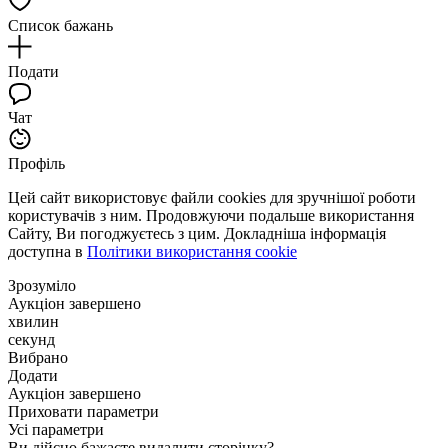
Список бажань
Подати
Чат
Профіль
Цей сайт використовує файли cookies для зручнішої роботи
користувачів з ним. Продовжуючи подальше використання
Сайту, Ви погоджуєтесь з цим. Докладніша інформація
доступна в
Політики використання cookie
Зрозуміло
Аукціон завершено
хвилин
секунд
Вибрано
Додати
Аукціон завершено
Приховати параметри
Усі параметри
Ви дійсно бажаєте видалити сторінку?