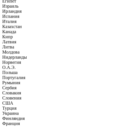
Египет
Израиль
Ирландия
Испания
Италия
Казахстан
Канада
Кипр
Латвия
Литва
Молдова
Нидерланды
Норвегия
О.А.Э.
Польша
Португалия
Румыния
Сербия
Словакия
Словения
США
Турция
Украина
Финляндия
Франция