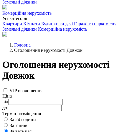
Земельні ділянки
Комерційна нерухомість
Усі категорії
Квартири
Кімнати
Будинки та дачі
Гаражі та паркомісця
Земельні ділянки
Комерційна нерухомість
Головна
Оголошення нерухомості Довжок
Оголошення нерухомості
Довжок
VIP оголошення
Ціна
від
до
Термін розміщення
За 24 години
За 7 днів
За весь час