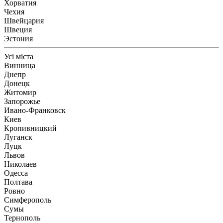
Хорватия
Чехия
Швейцария
Швеция
Эстония
Усі міста
Винница
Днепр
Донецк
Житомир
Запорожье
Ивано-Франковск
Киев
Кропивницкий
Луганск
Луцк
Львов
Николаев
Одесса
Полтава
Ровно
Симферополь
Сумы
Тернополь