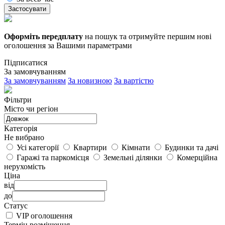
Застосувати
Оформіть передплату
на пошук та отримуйте першим нові
оголошення за Вашими параметрами
Підписатися
За замовчуванням
За замовчуванням
За новизною
За вартістю
Фільтри
Місто чи регіон
Категорія
Не вибрано
Усі категорії
Квартири
Кімнати
Будинки та дачі
Гаражі та паркомісця
Земельні ділянки
Комерційна
нерухомість
Ціна
від
до
Статус
VIP оголошення
Термін розміщення