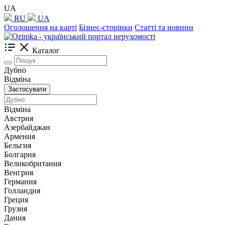
UA
RU
UA
Оголошення на карті
Бізнес-сторінки
Статті та новини
Каталог
Дубно
Відміна
Застосувати
Відміна
Австрия
Азербайджан
Армения
Бельгия
Болгария
Великобритания
Венгрия
Германия
Голландия
Греция
Грузия
Дания