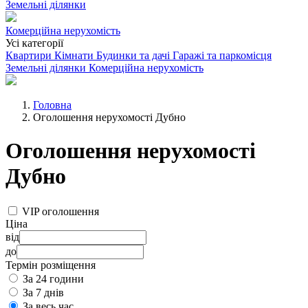
Земельні ділянки
Комерційна нерухомість
Усі категорії
Квартири
Кімнати
Будинки та дачі
Гаражі та паркомісця
Земельні ділянки
Комерційна нерухомість
Головна
Оголошення нерухомості Дубно
Оголошення нерухомості
Дубно
VIP оголошення
Ціна
від
до
Термін розміщення
За 24 години
За 7 днів
За весь час