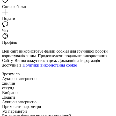
Список бажань
Подати
Чат
Профіль
Цей сайт використовує файли cookies для зручнішої роботи
користувачів з ним. Продовжуючи подальше використання
Сайту, Ви погоджуєтесь з цим. Докладніша інформація
доступна в
Політики використання cookie
Зрозуміло
Аукціон завершено
хвилин
секунд
Вибрано
Додати
Аукціон завершено
Приховати параметри
Усі параметри
Ви дійсно бажаєте видалити сторінку?