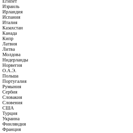
Египет
Израиль
Ирландия
Испания
Италия
Казахстан
Канада
Кипр
Латвия
Литва
Молдова
Нидерланды
Норвегия
О.А.Э.
Польша
Португалия
Румыния
Сербия
Словакия
Словения
США
Турция
Украина
Финляндия
Франция