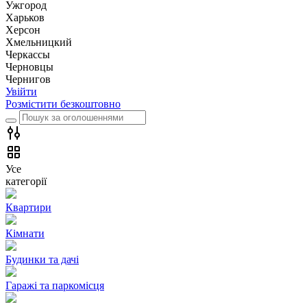
Ужгород
Харьков
Херсон
Хмельницкий
Черкассы
Чернoвцы
Чернигов
Увійти
Розмістити безкоштовно
Усе
категорії
Квартири
Кімнати
Будинки та дачі
Гаражі та паркомісця