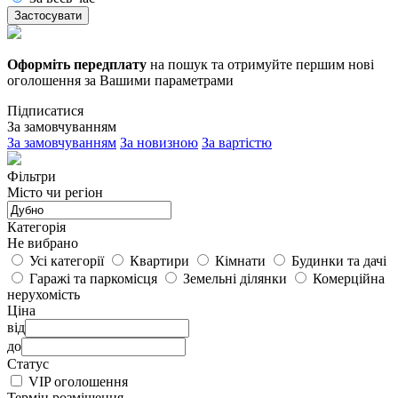
Застосувати
Оформіть передплату
на пошук та отримуйте першим нові
оголошення за Вашими параметрами
Підписатися
За замовчуванням
За замовчуванням
За новизною
За вартістю
Фільтри
Місто чи регіон
Категорія
Не вибрано
Усі категорії
Квартири
Кімнати
Будинки та дачі
Гаражі та паркомісця
Земельні ділянки
Комерційна
нерухомість
Ціна
від
до
Статус
VIP оголошення
Термін розміщення