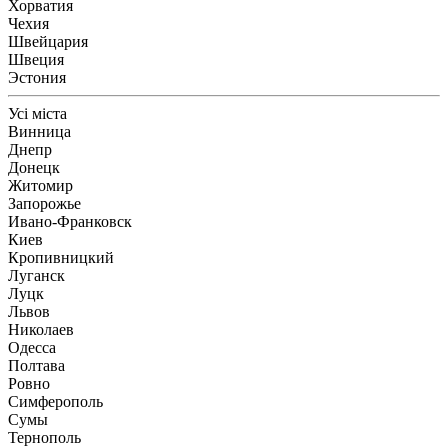
Хорватия
Чехия
Швейцария
Швеция
Эстония
Усі міста
Винница
Днепр
Донецк
Житомир
Запорожье
Ивано-Франковск
Киев
Кропивницкий
Луганск
Луцк
Львов
Николаев
Одесса
Полтава
Ровно
Симферополь
Сумы
Тернополь