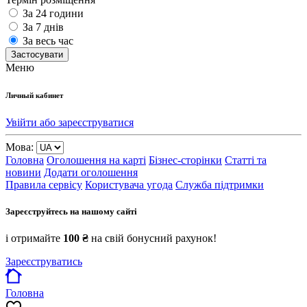
За 24 години
За 7 днів
За весь час
Застосувати
Меню
Личный кабинет
Увійти або зареєструватися
Мова:
Головна
Оголошення на карті
Бізнес-сторінки
Статті та
новини
Додати оголошення
Правила сервісу
Користувача угода
Служба підтримки
Зареєструйтесь на нашому сайті
і отримайте
100 ₴
на свій бонусний рахунок!
Зареєструватись
Головна