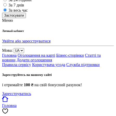
За 7 днів
За весь час
Застосувати
Меню
Личный кабинет
Увійти або зареєструватися
Мова:
Головна
Оголошення на карті
Бізнес-сторінки
Статті та
новини
Додати оголошення
Правила сервісу
Користувача угода
Служба підтримки
Зареєструйтесь на нашому сайті
і отримайте
100 ₴
на свій бонусний рахунок!
Зареєструватись
Головна