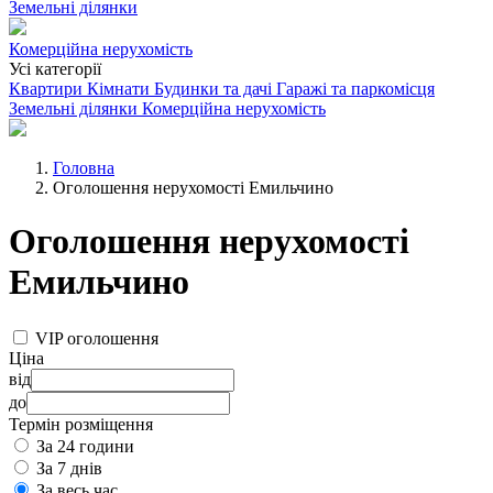
Земельні ділянки
Комерційна нерухомість
Усі категорії
Квартири
Кімнати
Будинки та дачі
Гаражі та паркомісця
Земельні ділянки
Комерційна нерухомість
Головна
Оголошення нерухомості Емильчино
Оголошення нерухомості
Емильчино
VIP оголошення
Ціна
від
до
Термін розміщення
За 24 години
За 7 днів
За весь час