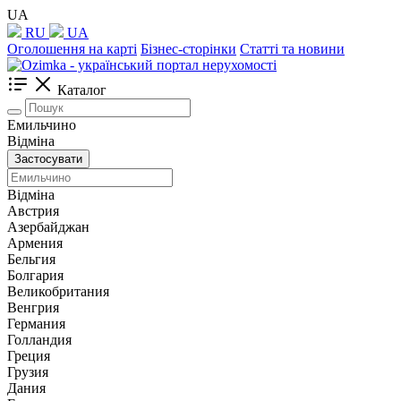
UA
RU
UA
Оголошення на карті
Бізнес-сторінки
Статті та новини
Каталог
Емильчино
Відміна
Застосувати
Відміна
Австрия
Азербайджан
Армения
Бельгия
Болгария
Великобритания
Венгрия
Германия
Голландия
Греция
Грузия
Дания