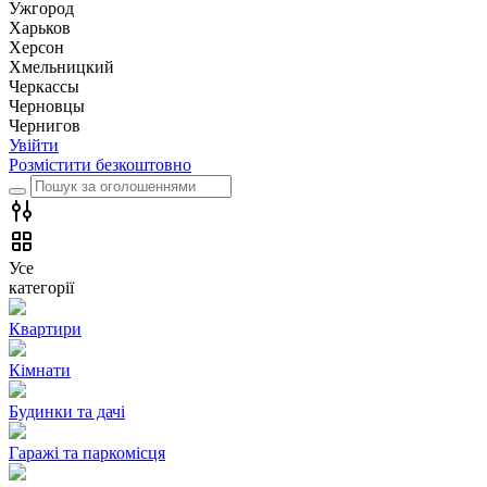
Ужгород
Харьков
Херсон
Хмельницкий
Черкассы
Чернoвцы
Чернигов
Увійти
Розмістити безкоштовно
Усе
категорії
Квартири
Кімнати
Будинки та дачі
Гаражі та паркомісця