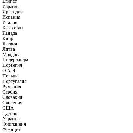
Египет
Израиль
Ирландия
Испания
Италия
Казахстан
Канада
Кипр
Латвия
Литва
Молдова
Нидерланды
Норвегия
О.А.Э.
Польша
Португалия
Румыния
Сербия
Словакия
Словения
США
Турция
Украина
Финляндия
Франция