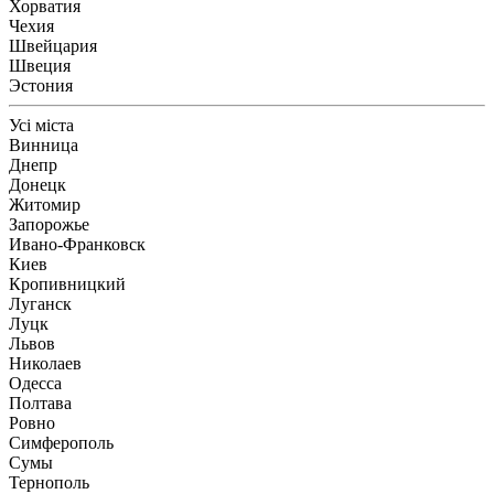
Хорватия
Чехия
Швейцария
Швеция
Эстония
Усі міста
Винница
Днепр
Донецк
Житомир
Запорожье
Ивано-Франковск
Киев
Кропивницкий
Луганск
Луцк
Львов
Николаев
Одесса
Полтава
Ровно
Симферополь
Сумы
Тернополь