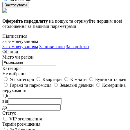
Застосувати
Оформіть передплату
на пошук та отримуйте першим нові
оголошення за Вашими параметрами
Підписатися
За замовчуванням
За замовчуванням
За новизною
За вартістю
Фільтри
Місто чи регіон
Категорія
Не вибрано
Усі категорії
Квартири
Кімнати
Будинки та дачі
Гаражі та паркомісця
Земельні ділянки
Комерційна
нерухомість
Ціна
від
до
Статус
VIP оголошення
Термін розміщення
За 24 години