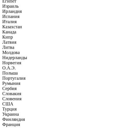
Египет
Израиль
Ирландия
Испания
Италия
Казахстан
Канада
Кипр
Латвия
Литва
Молдова
Нидерланды
Норвегия
О.А.Э.
Польша
Португалия
Румыния
Сербия
Словакия
Словения
США
Турция
Украина
Финляндия
Франция