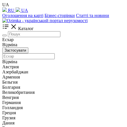
UA
RU
UA
Оголошення на карті
Бізнес-сторінки
Статті та новини
Каталог
Есхар
Відміна
Застосувати
Відміна
Австрия
Азербайджан
Армения
Бельгия
Болгария
Великобритания
Венгрия
Германия
Голландия
Греция
Грузия
Дания