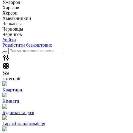
Ужгород
Харьков
Херсон
Хмельницкий
Черкассы
Чернoвцы
Чернигов
Увійти
Розмістити безкоштовно
Усе
категорії
Квартири
Кімнати
Будинки та дачі
Гаражі та паркомісця