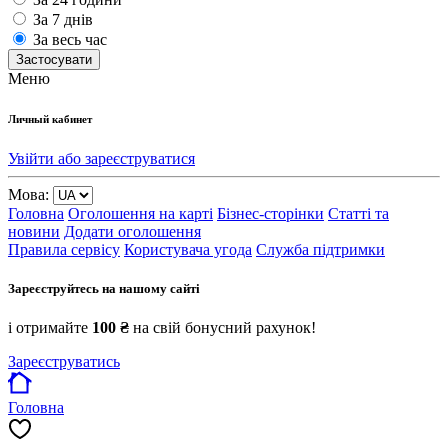
За 7 днів
За весь час
Застосувати
Меню
Личный кабинет
Увійти або зареєструватися
Мова:
Головна
Оголошення на карті
Бізнес-сторінки
Статті та
новини
Додати оголошення
Правила сервісу
Користувача угода
Служба підтримки
Зареєструйтесь на нашому сайті
і отримайте
100 ₴
на свій бонусний рахунок!
Зареєструватись
Головна