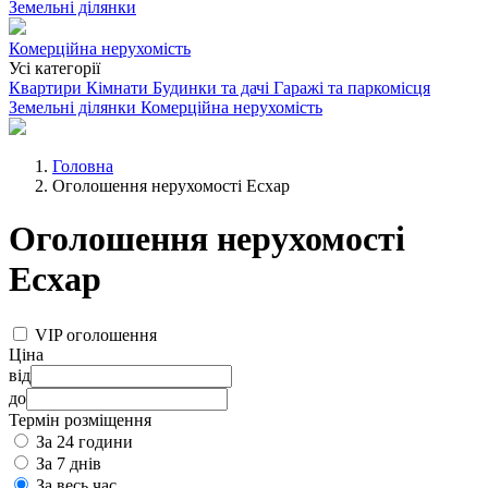
Земельні ділянки
Комерційна нерухомість
Усі категорії
Квартири
Кімнати
Будинки та дачі
Гаражі та паркомісця
Земельні ділянки
Комерційна нерухомість
Головна
Оголошення нерухомості Есхар
Оголошення нерухомості
Есхар
VIP оголошення
Ціна
від
до
Термін розміщення
За 24 години
За 7 днів
За весь час