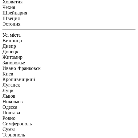
Хорватия
Чехия
Швейцария
Швеция
Эстония
Усі міста
Винница
Днепр
Донецк
Житомир
Запорожье
Ивано-Франковск
Киев
Кропивницкий
Луганск
Луцк
Львов
Николаев
Одесса
Полтава
Ровно
Симферополь
Сумы
Тернополь