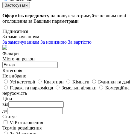
Застосувати
Оформіть передплату
на пошук та отримуйте першим нові
оголошення за Вашими параметрами
Підписатися
За замовчуванням
За замовчуванням
За новизною
За вартістю
Фільтри
Місто чи регіон
Категорія
Не вибрано
Усі категорії
Квартири
Кімнати
Будинки та дачі
Гаражі та паркомісця
Земельні ділянки
Комерційна
нерухомість
Ціна
від
до
Статус
VIP оголошення
Термін розміщення
За 24 години