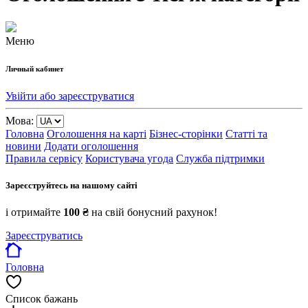
Меню
Личный кабинет
Увійти або зареєструватися
Мова:
Головна
Оголошення на карті
Бізнес-сторінки
Статті та
новини
Додати оголошення
Правила сервісу
Користувача угода
Служба підтримки
Зареєструйтесь на нашому сайті
і отримайте
100 ₴
на свій бонусний рахунок!
Зареєструватись
Головна
Список бажань