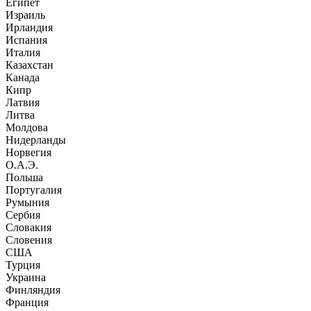
Египет
Израиль
Ирландия
Испания
Италия
Казахстан
Канада
Кипр
Латвия
Литва
Молдова
Нидерланды
Норвегия
О.А.Э.
Польша
Португалия
Румыния
Сербия
Словакия
Словения
США
Турция
Украина
Финляндия
Франция