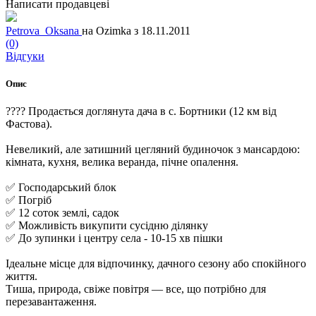
Написати продавцеві
Petrova_Oksana
на Ozimka з 18.11.2011
(0)
Відгуки
Опис
???? Продається доглянута дача в с. Бортники (12 км від
Фастова).
Невеликий, але затишний цегляний будиночок з мансардою:
кімната, кухня, велика веранда, пічне опалення.
✅ Господарський блок
✅ Погріб
✅ 12 соток землі, садок
✅ Можливість викупити сусідню ділянку
✅ До зупинки і центру села - 10-15 хв пішки
Ідеальне місце для відпочинку, дачного сезону або спокійного
життя.
Тиша, природа, свіже повітря — все, що потрібно для
перезавантаження.