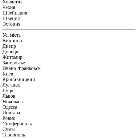
Хорватия
Чехия
Швейцария
Швеция
Эстония
Усі міста
Винница
Днепр
Донецк
Житомир
Запорожье
Ивано-Франковск
Киев
Кропивницкий
Луганск
Луцк
Львов
Николаев
Одесса
Полтава
Ровно
Симферополь
Сумы
Тернополь