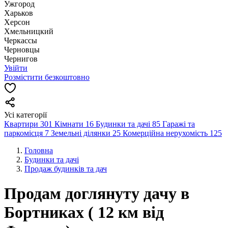
Ужгород
Харьков
Херсон
Хмельницкий
Черкассы
Чернoвцы
Чернигов
Увійти
Розмістити безкоштовно
Усі категорії
Квартири
301
Кімнати
16
Будинки та дачі
85
Гаражі та
паркомісця
7
Земельні ділянки
25
Комерційна нерухомість
125
Головна
Будинки та дачі
Продаж будинків та дач
Продам доглянуту дачу в
Бортниках ( 12 км від