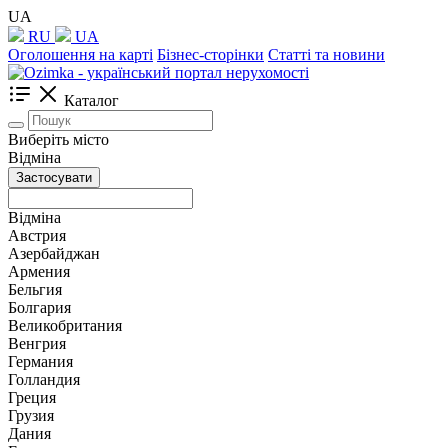
UA
RU
UA
Оголошення на карті
Бізнес-сторінки
Статті та новини
Каталог
Виберіть місто
Відміна
Застосувати
Відміна
Австрия
Азербайджан
Армения
Бельгия
Болгария
Великобритания
Венгрия
Германия
Голландия
Греция
Грузия
Дания