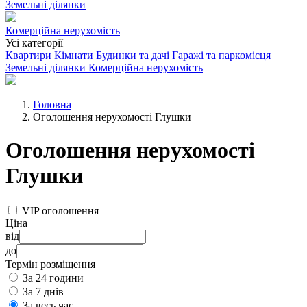
Земельні ділянки
Комерційна нерухомість
Усі категорії
Квартири
Кімнати
Будинки та дачі
Гаражі та паркомісця
Земельні ділянки
Комерційна нерухомість
Головна
Оголошення нерухомості Глушки
Оголошення нерухомості
Глушки
VIP оголошення
Ціна
від
до
Термін розміщення
За 24 години
За 7 днів
За весь час