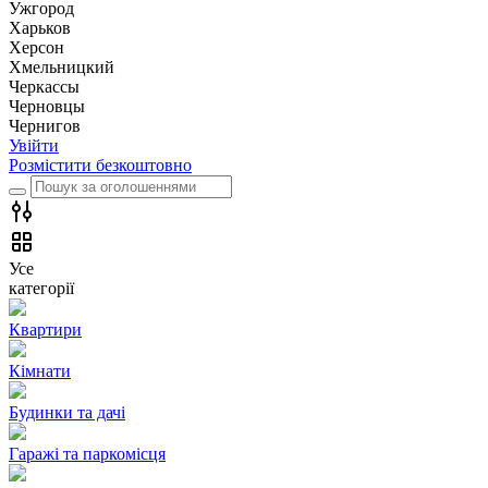
Ужгород
Харьков
Херсон
Хмельницкий
Черкассы
Чернoвцы
Чернигов
Увійти
Розмістити безкоштовно
Усе
категорії
Квартири
Кімнати
Будинки та дачі
Гаражі та паркомісця