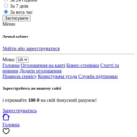
За 7 днів
За весь час
Застосувати
Меню
Личный кабинет
Увійти або зареєструватися
Мова:
Головна
Оголошення на карті
Бізнес-сторінки
Статті та
новини
Додати оголошення
Правила сервісу
Користувача угода
Служба підтримки
Зареєструйтесь на нашому сайті
і отримайте
100 ₴
на свій бонусний рахунок!
Зареєструватись
Головна