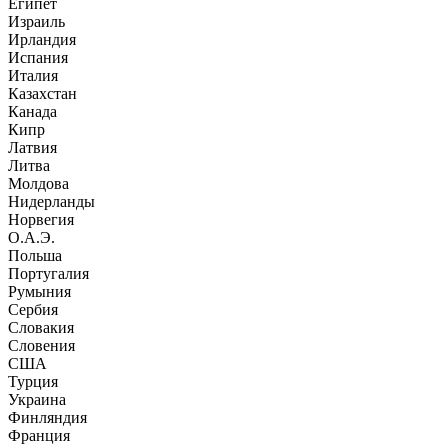
Египет
Израиль
Ирландия
Испания
Италия
Казахстан
Канада
Кипр
Латвия
Литва
Молдова
Нидерланды
Норвегия
О.А.Э.
Польша
Португалия
Румыния
Сербия
Словакия
Словения
США
Турция
Украина
Финляндия
Франция