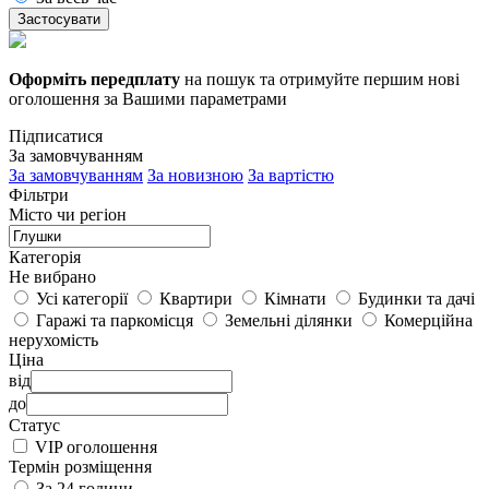
Застосувати
Оформіть передплату
на пошук та отримуйте першим нові
оголошення за Вашими параметрами
Підписатися
За замовчуванням
За замовчуванням
За новизною
За вартістю
Фільтри
Місто чи регіон
Категорія
Не вибрано
Усі категорії
Квартири
Кімнати
Будинки та дачі
Гаражі та паркомісця
Земельні ділянки
Комерційна
нерухомість
Ціна
від
до
Статус
VIP оголошення
Термін розміщення
За 24 години