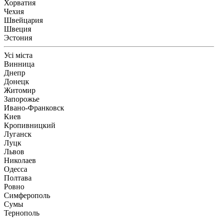
Хорватия
Чехия
Швейцария
Швеция
Эстония
Усі міста
Винница
Днепр
Донецк
Житомир
Запорожье
Ивано-Франковск
Киев
Кропивницкий
Луганск
Луцк
Львов
Николаев
Одесса
Полтава
Ровно
Симферополь
Сумы
Тернополь