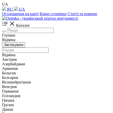
UA
RU
UA
Оголошення на карті
Бізнес-сторінки
Статті та новини
Каталог
Глушки
Відміна
Застосувати
Відміна
Австрия
Азербайджан
Армения
Бельгия
Болгария
Великобритания
Венгрия
Германия
Голландия
Греция
Грузия
Дания