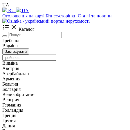
UA
RU
UA
Оголошення на карті
Бізнес-сторінки
Статті та новини
Каталог
Гребенов
Відміна
Застосувати
Відміна
Австрия
Азербайджан
Армения
Бельгия
Болгария
Великобритания
Венгрия
Германия
Голландия
Греция
Грузия
Дания