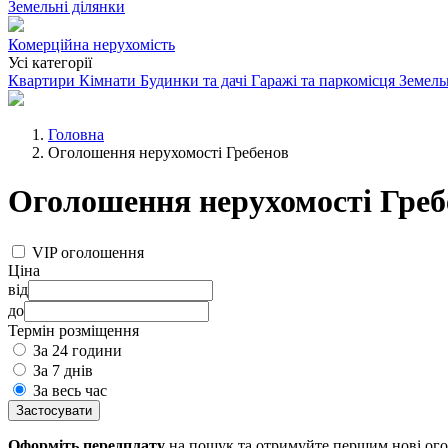
Земельні ділянки
Комерційна нерухомість
Усі категорії
Квартири
Кімнати
Будинки та дачі
Гаражі та паркомісця
Земель
Головна
Оголошення нерухомості Гребенов
Оголошення нерухомості Греб
VIP оголошення
Ціна
від
до
Термін розміщення
За 24 години
За 7 днів
За весь час
Застосувати
Оформіть передплату
на пошук та отримуйте першим нові ог