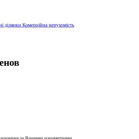
ні ділянки
Комерційна нерухомість
енов
олошення за Вашими параметрами