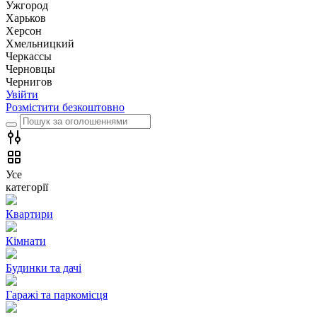
Ужгород
Харьков
Херсон
Хмельницкий
Черкассы
Чернoвцы
Чернигов
Увійти
Розмістити безкоштовно
Усе
категорії
Квартири
Кімнати
Будинки та дачі
Гаражі та паркомісця