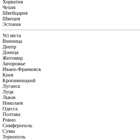
Хорватия
Чехия
Швейцария
Швеция
Эстония
Усі міста
Винница
Днепр
Донецк
Житомир
Запорожье
Ивано-Франковск
Киев
Кропивницкий
Луганск
Луцк
Львов
Николаев
Одесса
Полтава
Ровно
Симферополь
Сумы
Тернополь