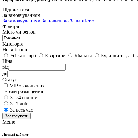
Підписатися
За замовчуванням
За замовчуванням
За новизною
За вартістю
Фільтри
Місто чи регіон
Категорія
Не вибрано
Усі категорії
Квартири
Кімнати
Будинки та дачі
Ціна
від
до
Статус
VIP оголошення
Термін розміщення
За 24 години
За 7 днів
За весь час
Застосувати
Меню
Личный кабинет