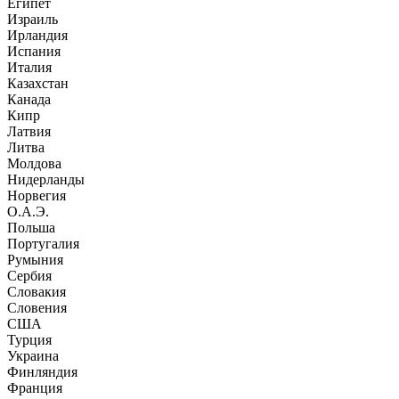
Египет
Израиль
Ирландия
Испания
Италия
Казахстан
Канада
Кипр
Латвия
Литва
Молдова
Нидерланды
Норвегия
О.А.Э.
Польша
Португалия
Румыния
Сербия
Словакия
Словения
США
Турция
Украина
Финляндия
Франция