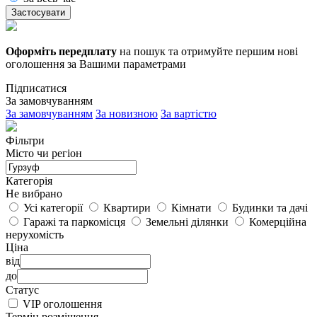
Застосувати
Оформіть передплату
на пошук та отримуйте першим нові
оголошення за Вашими параметрами
Підписатися
За замовчуванням
За замовчуванням
За новизною
За вартістю
Фільтри
Місто чи регіон
Категорія
Не вибрано
Усі категорії
Квартири
Кімнати
Будинки та дачі
Гаражі та паркомісця
Земельні ділянки
Комерційна
нерухомість
Ціна
від
до
Статус
VIP оголошення
Термін розміщення