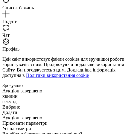
Список бажань
Подати
Чат
Профіль
Цей сайт використовує файли cookies для зручнішої роботи
користувачів з ним. Продовжуючи подальше використання
Сайту, Ви погоджуєтесь з цим. Докладніша інформація
доступна в
Політики використання cookie
Зрозуміло
Аукціон завершено
хвилин
секунд
Вибрано
Додати
Аукціон завершено
Приховати параметри
Усі параметри
Ви дійсно бажаєте видалити сторінку?