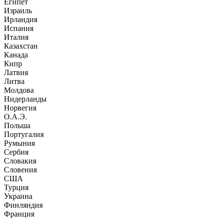
Египет
Израиль
Ирландия
Испания
Италия
Казахстан
Канада
Кипр
Латвия
Литва
Молдова
Нидерланды
Норвегия
О.А.Э.
Польша
Португалия
Румыния
Сербия
Словакия
Словения
США
Турция
Украина
Финляндия
Франция