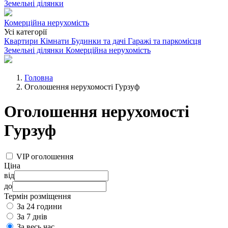
Земельні ділянки
Комерційна нерухомість
Усі категорії
Квартири
Кімнати
Будинки та дачі
Гаражі та паркомісця
Земельні ділянки
Комерційна нерухомість
Головна
Оголошення нерухомості Гурзуф
Оголошення нерухомості
Гурзуф
VIP оголошення
Ціна
від
до
Термін розміщення
За 24 години
За 7 днів
За весь час