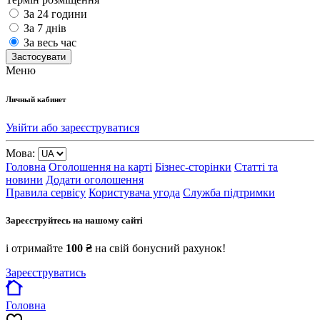
За 24 години
За 7 днів
За весь час
Застосувати
Меню
Личный кабинет
Увійти або зареєструватися
Мова:
Головна
Оголошення на карті
Бізнес-сторінки
Статті та
новини
Додати оголошення
Правила сервісу
Користувача угода
Служба підтримки
Зареєструйтесь на нашому сайті
і отримайте
100 ₴
на свій бонусний рахунок!
Зареєструватись
Головна