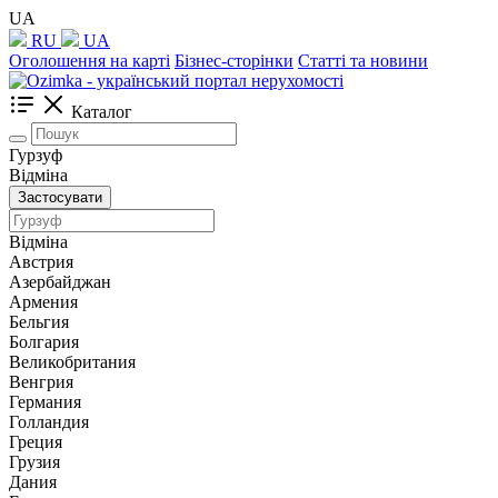
UA
RU
UA
Оголошення на карті
Бізнес-сторінки
Статті та новини
Каталог
Гурзуф
Відміна
Застосувати
Відміна
Австрия
Азербайджан
Армения
Бельгия
Болгария
Великобритания
Венгрия
Германия
Голландия
Греция
Грузия
Дания