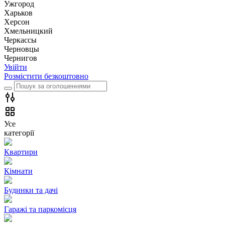
Ужгород
Харьков
Херсон
Хмельницкий
Черкассы
Чернoвцы
Чернигов
Увійти
Розмістити безкоштовно
Усе
категорії
Квартири
Кімнати
Будинки та дачі
Гаражі та паркомісця