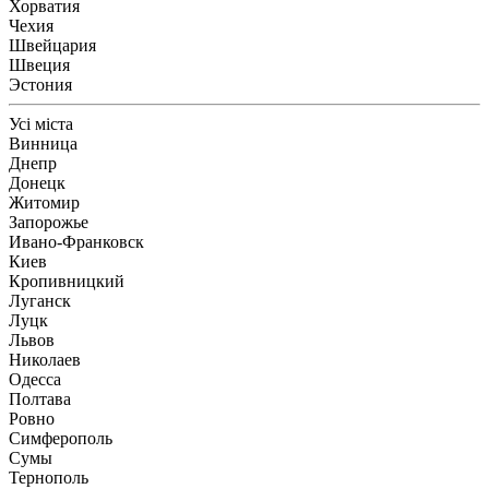
Хорватия
Чехия
Швейцария
Швеция
Эстония
Усі міста
Винница
Днепр
Донецк
Житомир
Запорожье
Ивано-Франковск
Киев
Кропивницкий
Луганск
Луцк
Львов
Николаев
Одесса
Полтава
Ровно
Симферополь
Сумы
Тернополь