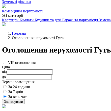
Земельні ділянки
Комерційна нерухомість
Усі категорії
Квартири
Кімнати
Будинки та дачі
Гаражі та паркомісця
Земель
Головна
Оголошення нерухомості Гуты
Оголошення нерухомості Гут
VIP оголошення
Ціна
від
до
Термін розміщення
За 24 години
За 7 днів
За весь час
Застосувати