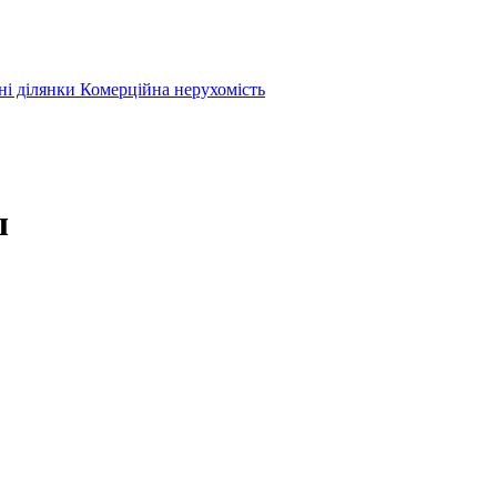
ні ділянки
Комерційна нерухомість
ы