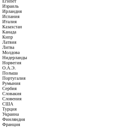
Египет
Израиль
Ирландия
Испания
Италия
Казахстан
Канада
Кипр
Латвия
Литва
Молдова
Нидерланды
Норвегия
О.А.Э.
Польша
Португалия
Румыния
Сербия
Словакия
Словения
США
Турция
Украина
Финляндия
Франция