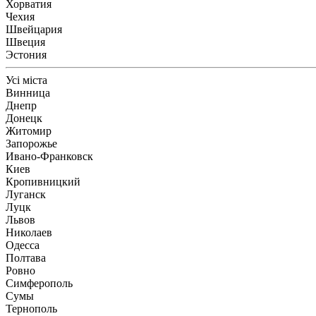
Хорватия
Чехия
Швейцария
Швеция
Эстония
Усі міста
Винница
Днепр
Донецк
Житомир
Запорожье
Ивано-Франковск
Киев
Кропивницкий
Луганск
Луцк
Львов
Николаев
Одесса
Полтава
Ровно
Симферополь
Сумы
Тернополь