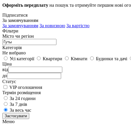
Оформіть передплату
на пошук та отримуйте першим нові ог
Підписатися
За замовчуванням
За замовчуванням
За новизною
За вартістю
Фільтри
Місто чи регіон
Категорія
Не вибрано
Усі категорії
Квартири
Кімнати
Будинки та дачі
Ціна
від
до
Статус
VIP оголошення
Термін розміщення
За 24 години
За 7 днів
За весь час
Застосувати
Меню