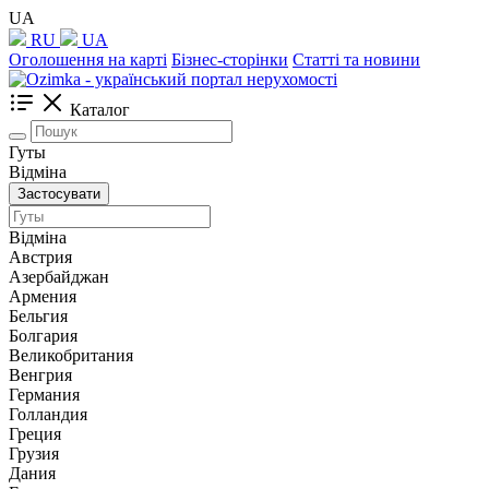
UA
RU
UA
Оголошення на карті
Бізнес-сторінки
Статті та новини
Каталог
Гуты
Відміна
Застосувати
Відміна
Австрия
Азербайджан
Армения
Бельгия
Болгария
Великобритания
Венгрия
Германия
Голландия
Греция
Грузия
Дания