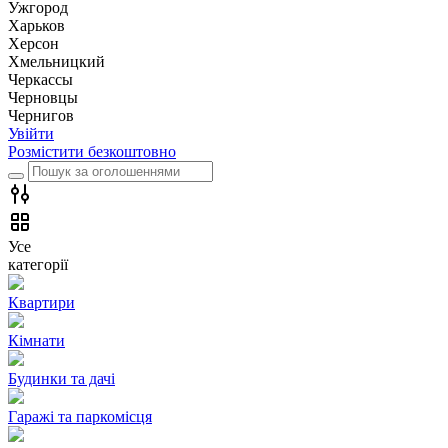
Ужгород
Харьков
Херсон
Хмельницкий
Черкассы
Чернoвцы
Чернигов
Увійти
Розмістити безкоштовно
Усе
категорії
Квартири
Кімнати
Будинки та дачі
Гаражі та паркомісця