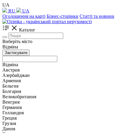
UA
RU
UA
Оголошення на карті
Бізнес-сторінки
Статті та новини
Каталог
Виберіть місто
Відміна
Застосувати
Відміна
Австрия
Азербайджан
Армения
Бельгия
Болгария
Великобритания
Венгрия
Германия
Голландия
Греция
Грузия
Дания