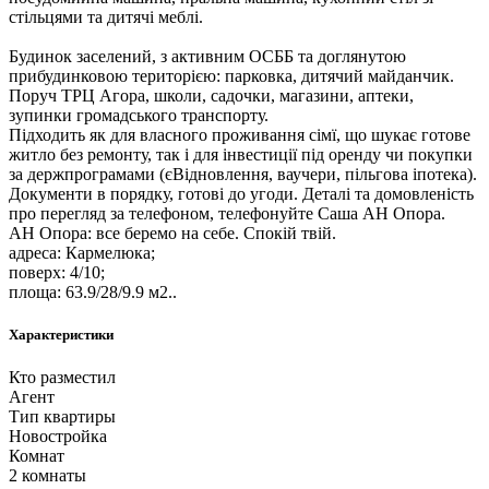
стільцями та дитячі меблі.
Будинок заселений, з активним ОСББ та доглянутою
прибудинковою територією: парковка, дитячий майданчик.
Поруч ТРЦ Агора, школи, садочки, магазини, аптеки,
зупинки громадського транспорту.
Підходить як для власного проживання сімї, що шукає готове
житло без ремонту, так і для інвестиції під оренду чи покупки
за держпрограмами (єВідновлення, ваучери, пільгова іпотека).
Документи в порядку, готові до угоди. Деталі та домовленість
про перегляд за телефоном, телефонуйте Саша АН Опора.
АН Опора: все беремо на себе. Спокій твій.
адреса: Кармелюка;
поверх: 4/10;
площа: 63.9/28/9.9 м2..
Характеристики
Кто разместил
Агент
Тип квартиры
Новостройка
Комнат
2 комнаты