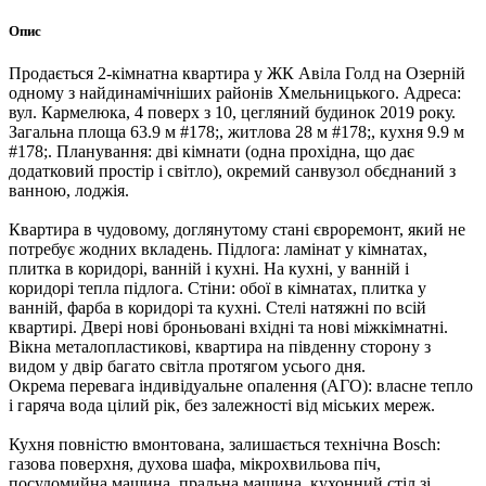
Опис
Продається 2-кімнатна квартира у ЖК Авіла Голд на Озерній
одному з найдинамічніших районів Хмельницького. Адреса:
вул. Кармелюка, 4 поверх з 10, цегляний будинок 2019 року.
Загальна площа 63.9 м #178;, житлова 28 м #178;, кухня 9.9 м
#178;. Планування: дві кімнати (одна прохідна, що дає
додатковий простір і світло), окремий санвузол обєднаний з
ванною, лоджія.
Квартира в чудовому, доглянутому стані євроремонт, який не
потребує жодних вкладень. Підлога: ламінат у кімнатах,
плитка в коридорі, ванній і кухні. На кухні, у ванній і
коридорі тепла підлога. Стіни: обої в кімнатах, плитка у
ванній, фарба в коридорі та кухні. Стелі натяжні по всій
квартирі. Двері нові броньовані вхідні та нові міжкімнатні.
Вікна металопластикові, квартира на південну сторону з
видом у двір багато світла протягом усього дня.
Окрема перевага індивідуальне опалення (АГО): власне тепло
і гаряча вода цілий рік, без залежності від міських мереж.
Кухня повністю вмонтована, залишається технічна Bosch:
газова поверхня, духова шафа, мікрохвильова піч,
посудомийна машина, пральна машина, кухонний стіл зі