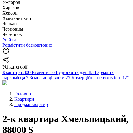
Ужгород
Харьков
Херсон
Хмельницкий
Черкассы
Чернoвцы
Чернигов
Увійти
Розмістити безкоштовно
Усі категорії
Квартири
300
Кімнати
16
Будинки та дачі
83
Гаражі та
паркомісця
7
Земельні ділянки
25
Комерційна нерухомість
125
Головна
Квартири
Продаж квартир
2-к квартира Хмельницький,
88000 $