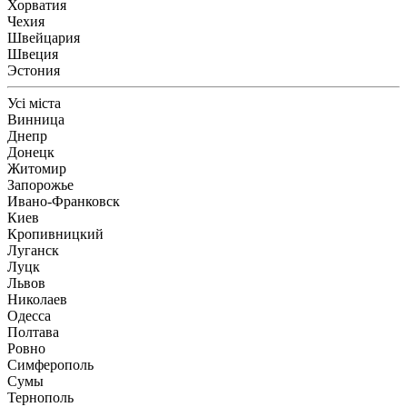
Хорватия
Чехия
Швейцария
Швеция
Эстония
Усі міста
Винница
Днепр
Донецк
Житомир
Запорожье
Ивано-Франковск
Киев
Кропивницкий
Луганск
Луцк
Львов
Николаев
Одесса
Полтава
Ровно
Симферополь
Сумы
Тернополь