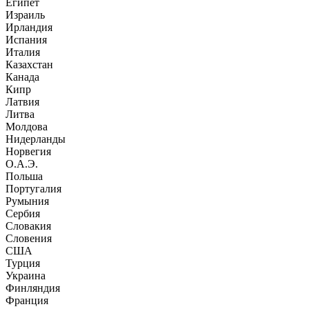
Египет
Израиль
Ирландия
Испания
Италия
Казахстан
Канада
Кипр
Латвия
Литва
Молдова
Нидерланды
Норвегия
О.А.Э.
Польша
Португалия
Румыния
Сербия
Словакия
Словения
США
Турция
Украина
Финляндия
Франция