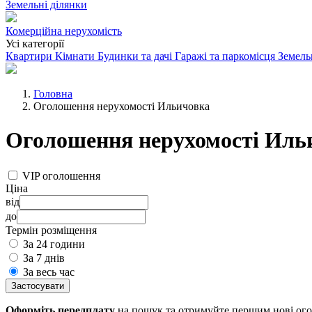
Земельні ділянки
Комерційна нерухомість
Усі категорії
Квартири
Кімнати
Будинки та дачі
Гаражі та паркомісця
Земель
Головна
Оголошення нерухомості Ильичовка
Оголошення нерухомості Иль
VIP оголошення
Ціна
від
до
Термін розміщення
За 24 години
За 7 днів
За весь час
Застосувати
Оформіть передплату
на пошук та отримуйте першим нові ог