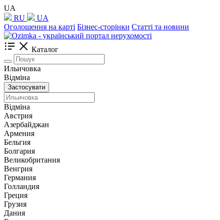
UA
RU
UA
Оголошення на карті
Бізнес-сторінки
Статті та новини
Каталог
Ильичовка
Відміна
Застосувати
Відміна
Австрия
Азербайджан
Армения
Бельгия
Болгария
Великобритания
Венгрия
Германия
Голландия
Греция
Грузия
Дания