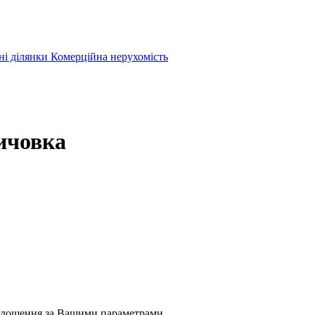
ні ділянки
Комерційна нерухомість
ичовка
олошення за Вашими параметрами