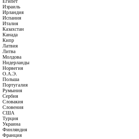
Египет
Израиль
Ирландия
Испания
Италия
Казахстан
Канада
Кипр
Латвия
Литва
Молдова
Нидерланды
Норвегия
О.А.Э.
Польша
Португалия
Румыния
Сербия
Словакия
Словения
США
Турция
Украина
Финляндия
Франция