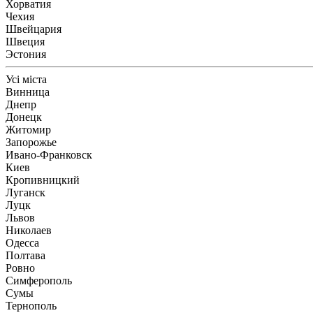
Хорватия
Чехия
Швейцария
Швеция
Эстония
Усі міста
Винница
Днепр
Донецк
Житомир
Запорожье
Ивано-Франковск
Киев
Кропивницкий
Луганск
Луцк
Львов
Николаев
Одесса
Полтава
Ровно
Симферополь
Сумы
Тернополь