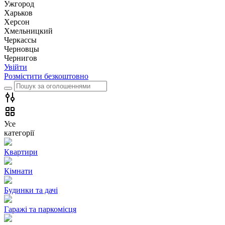
Ужгород
Харьков
Херсон
Хмельницкий
Черкассы
Чернoвцы
Чернигов
Увійти
Розмістити безкоштовно
Усе
категорії
Квартири
Кімнати
Будинки та дачі
Гаражі та паркомісця