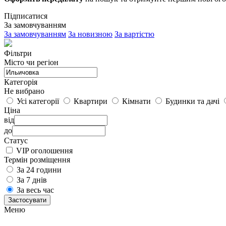
Підписатися
За замовчуванням
За замовчуванням
За новизною
За вартістю
Фільтри
Місто чи регіон
Категорія
Не вибрано
Усі категорії
Квартири
Кімнати
Будинки та дачі
Ціна
від
до
Статус
VIP оголошення
Термін розміщення
За 24 години
За 7 днів
За весь час
Застосувати
Меню