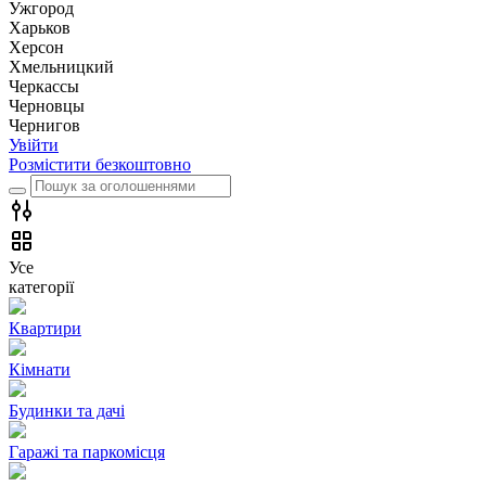
Ужгород
Харьков
Херсон
Хмельницкий
Черкассы
Чернoвцы
Чернигов
Увійти
Розмістити безкоштовно
Усе
категорії
Квартири
Кімнати
Будинки та дачі
Гаражі та паркомісця