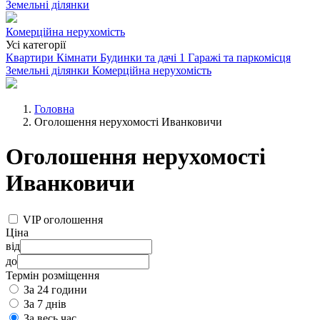
Земельні ділянки
Комерційна нерухомість
Усі категорії
Квартири
Кімнати
Будинки та дачі
1
Гаражі та паркомісця
Земельні ділянки
Комерційна нерухомість
Головна
Оголошення нерухомості Иванковичи
Оголошення нерухомості
Иванковичи
VIP оголошення
Ціна
від
до
Термін розміщення
За 24 години
За 7 днів
За весь час