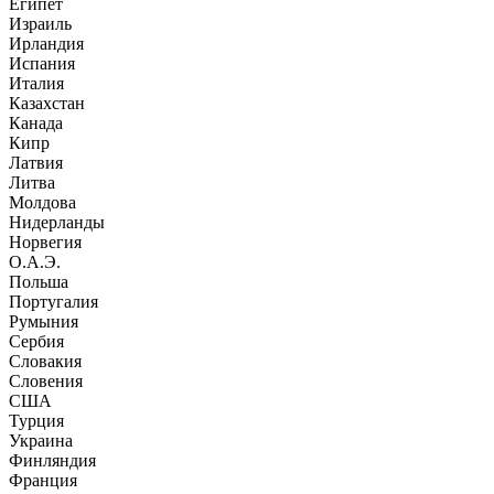
Египет
Израиль
Ирландия
Испания
Италия
Казахстан
Канада
Кипр
Латвия
Литва
Молдова
Нидерланды
Норвегия
О.А.Э.
Польша
Португалия
Румыния
Сербия
Словакия
Словения
США
Турция
Украина
Финляндия
Франция