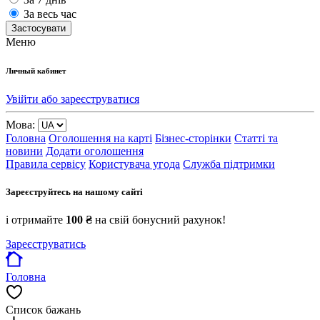
За весь час
Застосувати
Меню
Личный кабинет
Увійти або зареєструватися
Мова:
Головна
Оголошення на карті
Бізнес-сторінки
Статті та
новини
Додати оголошення
Правила сервісу
Користувача угода
Служба підтримки
Зареєструйтесь на нашому сайті
і отримайте
100 ₴
на свій бонусний рахунок!
Зареєструватись
Головна
Список бажань