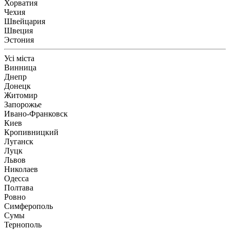
Хорватия
Чехия
Швейцария
Швеция
Эстония
Усі міста
Винница
Днепр
Донецк
Житомир
Запорожье
Ивано-Франковск
Киев
Кропивницкий
Луганск
Луцк
Львов
Николаев
Одесса
Полтава
Ровно
Симферополь
Сумы
Тернополь