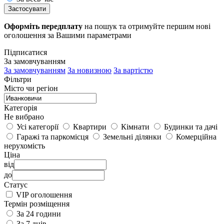
Застосувати
Оформіть передплату
на пошук та отримуйте першим нові
оголошення за Вашими параметрами
Підписатися
За замовчуванням
За замовчуванням
За новизною
За вартістю
Фільтри
Місто чи регіон
Категорія
Не вибрано
Усі категорії
Квартири
Кімнати
Будинки та дачі
Гаражі та паркомісця
Земельні ділянки
Комерційна
нерухомість
Ціна
від
до
Статус
VIP оголошення
Термін розміщення
За 24 години
За 7 днів