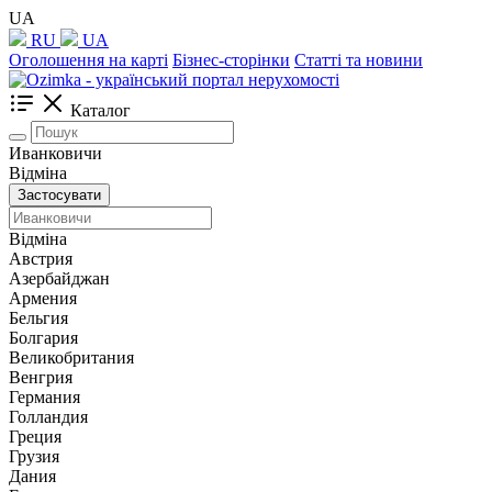
UA
RU
UA
Оголошення на карті
Бізнес-сторінки
Статті та новини
Каталог
Иванковичи
Відміна
Застосувати
Відміна
Австрия
Азербайджан
Армения
Бельгия
Болгария
Великобритания
Венгрия
Германия
Голландия
Греция
Грузия
Дания