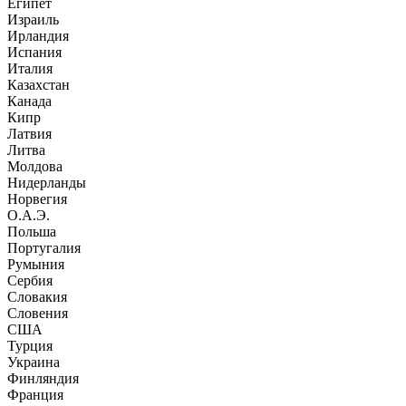
Египет
Израиль
Ирландия
Испания
Италия
Казахстан
Канада
Кипр
Латвия
Литва
Молдова
Нидерланды
Норвегия
О.А.Э.
Польша
Португалия
Румыния
Сербия
Словакия
Словения
США
Турция
Украина
Финляндия
Франция