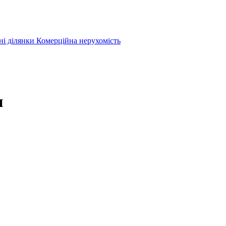
ні ділянки
Комерційна нерухомість
и