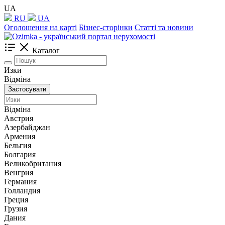
UA
RU
UA
Оголошення на карті
Бізнес-сторінки
Статті та новини
Каталог
Изки
Відміна
Застосувати
Відміна
Австрия
Азербайджан
Армения
Бельгия
Болгария
Великобритания
Венгрия
Германия
Голландия
Греция
Грузия
Дания