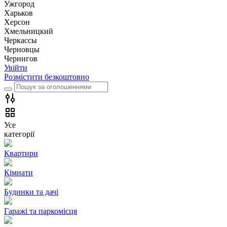
Ужгород
Харьков
Херсон
Хмельницкий
Черкассы
Чернoвцы
Чернигов
Увійти
Розмістити безкоштовно
Усе
категорії
Квартири
Кімнати
Будинки та дачі
Гаражі та паркомісця