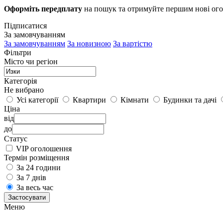
Оформіть передплату
на пошук та отримуйте першим нові ог
Підписатися
За замовчуванням
За замовчуванням
За новизною
За вартістю
Фільтри
Місто чи регіон
Категорія
Не вибрано
Усі категорії
Квартири
Кімнати
Будинки та дачі
Ціна
від
до
Статус
VIP оголошення
Термін розміщення
За 24 години
За 7 днів
За весь час
Застосувати
Меню