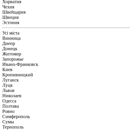
Хорватия
Чехия
Швейцария
Швеция
Эстония
Усі міста
Винница
Днепр
Донецк
Житомир
Запорожье
Ивано-Франковск
Киев
Кропивницкий
Луганск
Луцк
Львов
Николаев
Одесса
Полтава
Ровно
Симферополь
Сумы
Тернополь