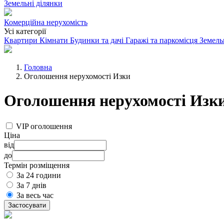
Земельні ділянки
Комерційна нерухомість
Усі категорії
Квартири
Кімнати
Будинки та дачі
Гаражі та паркомісця
Земель
Головна
Оголошення нерухомості Изки
Оголошення нерухомості Изк
VIP оголошення
Ціна
від
до
Термін розміщення
За 24 години
За 7 днів
За весь час
Застосувати