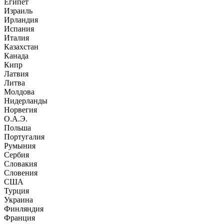
Египет
Израиль
Ирландия
Испания
Италия
Казахстан
Канада
Кипр
Латвия
Литва
Молдова
Нидерланды
Норвегия
О.А.Э.
Польша
Португалия
Румыния
Сербия
Словакия
Словения
США
Турция
Украина
Финляндия
Франция