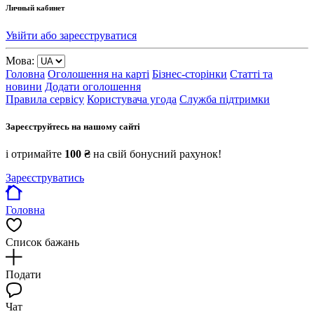
Личный кабинет
Увійти або зареєструватися
Мова:
Головна
Оголошення на карті
Бізнес-сторінки
Статті та
новини
Додати оголошення
Правила сервісу
Користувача угода
Служба підтримки
Зареєструйтесь на нашому сайті
і отримайте
100 ₴
на свій бонусний рахунок!
Зареєструватись
Головна
Список бажань
Подати
Чат