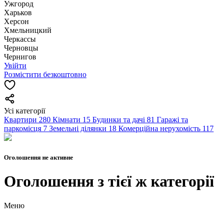
Ужгород
Харьков
Херсон
Хмельницкий
Черкассы
Чернoвцы
Чернигов
Увійти
Розмістити безкоштовно
Усі категорії
Квартири
280
Кімнати
15
Будинки та дачі
81
Гаражі та
паркомісця
7
Земельні ділянки
18
Комерційна нерухомість
117
Оголошення не активне
Оголошення з тієї ж категорії
Меню