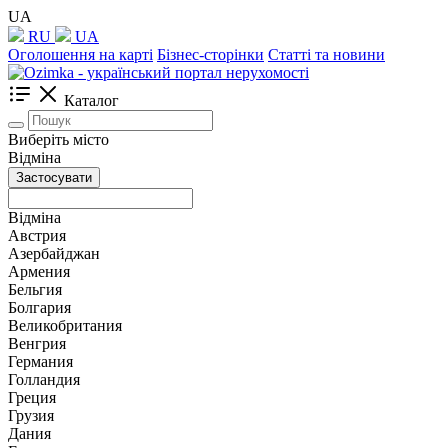
UA
RU
UA
Оголошення на карті
Бізнес-сторінки
Статті та новини
Каталог
Виберіть місто
Відміна
Застосувати
Відміна
Австрия
Азербайджан
Армения
Бельгия
Болгария
Великобритания
Венгрия
Германия
Голландия
Греция
Грузия
Дания