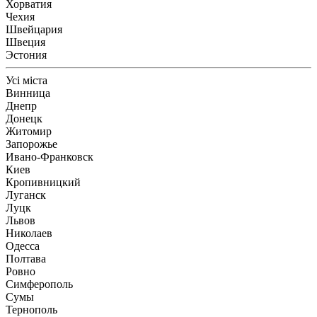
Хорватия
Чехия
Швейцария
Швеция
Эстония
Усі міста
Винница
Днепр
Донецк
Житомир
Запорожье
Ивано-Франковск
Киев
Кропивницкий
Луганск
Луцк
Львов
Николаев
Одесса
Полтава
Ровно
Симферополь
Сумы
Тернополь