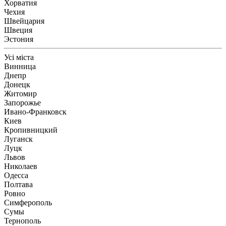
Хорватия
Чехия
Швейцария
Швеция
Эстония
Усі міста
Винница
Днепр
Донецк
Житомир
Запорожье
Ивано-Франковск
Киев
Кропивницкий
Луганск
Луцк
Львов
Николаев
Одесса
Полтава
Ровно
Симферополь
Сумы
Тернополь