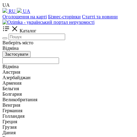
UA
RU
UA
Оголошення на карті
Бізнес-сторінки
Статті та новини
Каталог
Виберіть місто
Відміна
Застосувати
Відміна
Австрия
Азербайджан
Армения
Бельгия
Болгария
Великобритания
Венгрия
Германия
Голландия
Греция
Грузия
Дания