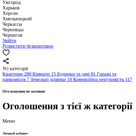
Ужгород
Харьков
Херсон
Хмельницкий
Черкассы
Чернoвцы
Чернигов
Увійти
Розмістити безкоштовно
Усі категорії
Квартири
280
Кімнати
15
Будинки та дачі
81
Гаражі та
паркомісця
7
Земельні ділянки
18
Комерційна нерухомість
117
Оголошення не активне
Оголошення з тієї ж категорії
Меню
Личный кабинет