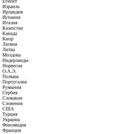
Египет
Израиль
Ирландия
Испания
Италия
Казахстан
Канада
Кипр
Латвия
Литва
Молдова
Нидерланды
Норвегия
О.А.Э.
Польша
Португалия
Румыния
Сербия
Словакия
Словения
США
Турция
Украина
Финляндия
Франция