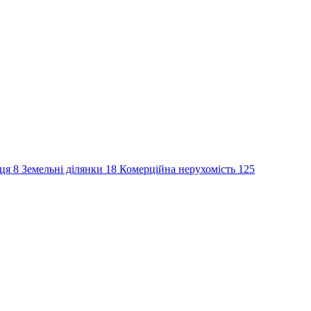
сця
8
Земельні ділянки
18
Комерційна нерухомість
125