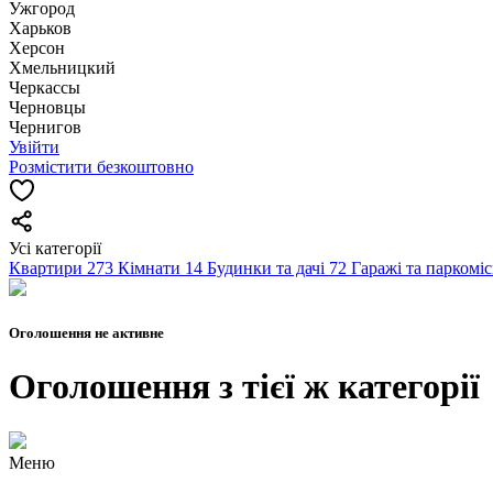
Ужгород
Харьков
Херсон
Хмельницкий
Черкассы
Чернoвцы
Чернигов
Увійти
Розмістити безкоштовно
Усі категорії
Квартири
273
Кімнати
14
Будинки та дачі
72
Гаражі та паркомі
Оголошення не активне
Оголошення з тієї ж категорії
Меню