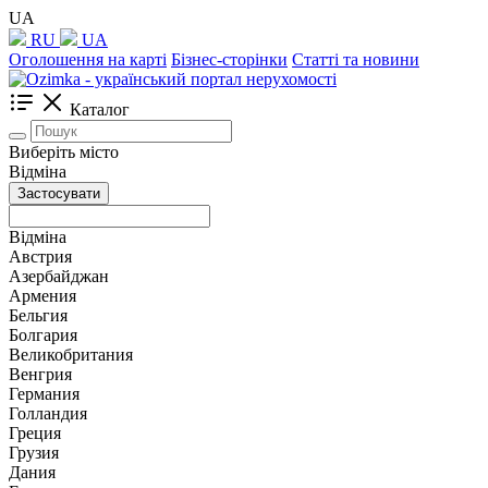
UA
RU
UA
Оголошення на карті
Бізнес-сторінки
Статті та новини
Каталог
Виберіть місто
Відміна
Застосувати
Відміна
Австрия
Азербайджан
Армения
Бельгия
Болгария
Великобритания
Венгрия
Германия
Голландия
Греция
Грузия
Дания