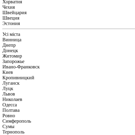
Хорватия
Чехия
Швейцария
Швеция
Эстония
Усі міста
Винница
Днепр
Донецк
Житомир
Запорожье
Ивано-Франковск
Киев
Кропивницкий
Луганск
Луцк
Львов
Николаев
Одесса
Полтава
Ровно
Симферополь
Сумы
Тернополь