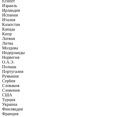
Египет
Израиль
Ирландия
Испания
Италия
Казахстан
Канада
Кипр
Латвия
Литва
Молдова
Нидерланды
Норвегия
О.А.Э.
Польша
Португалия
Румыния
Сербия
Словакия
Словения
США
Турция
Украина
Финляндия
Франция