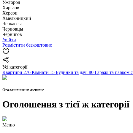
Ужгород
Харьков
Херсон
Хмельницкий
Черкассы
Чернoвцы
Чернигов
Увійти
Розмістити безкоштовно
Усі категорії
Квартири
276
Кімнати
15
Будинки та дачі
80
Гаражі та паркомі
Оголошення не активне
Оголошення з тієї ж категорії
Меню