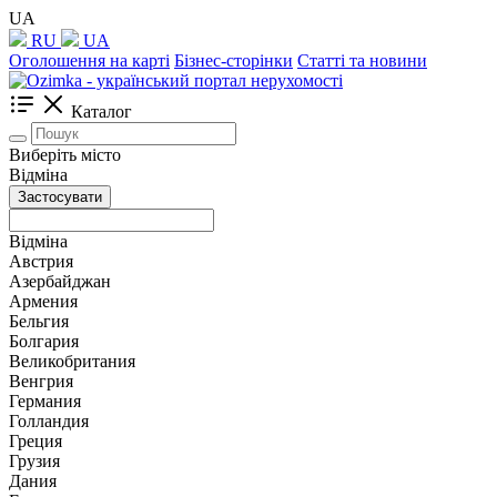
UA
RU
UA
Оголошення на карті
Бізнес-сторінки
Статті та новини
Каталог
Виберіть місто
Відміна
Застосувати
Відміна
Австрия
Азербайджан
Армения
Бельгия
Болгария
Великобритания
Венгрия
Германия
Голландия
Греция
Грузия
Дания