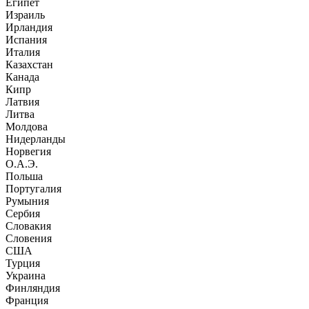
Египет
Израиль
Ирландия
Испания
Италия
Казахстан
Канада
Кипр
Латвия
Литва
Молдова
Нидерланды
Норвегия
О.А.Э.
Польша
Португалия
Румыния
Сербия
Словакия
Словения
США
Турция
Украина
Финляндия
Франция