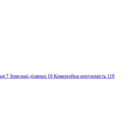
сця
7
Земельні ділянки
19
Комерційна нерухомість
119