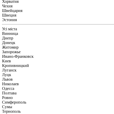
Хорватия
Чехия
Швейцария
Швеция
Эстония
Усі міста
Винница
Днепр
Донецк
Житомир
Запорожье
Ивано-Франковск
Киев
Кропивницкий
Луганск
Луцк
Львов
Николаев
Одесса
Полтава
Ровно
Симферополь
Сумы
Тернополь