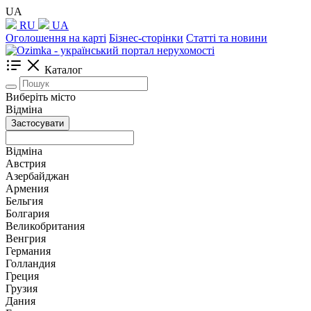
UA
RU
UA
Оголошення на карті
Бізнес-сторінки
Статті та новини
Каталог
Виберіть місто
Відміна
Застосувати
Відміна
Австрия
Азербайджан
Армения
Бельгия
Болгария
Великобритания
Венгрия
Германия
Голландия
Греция
Грузия
Дания