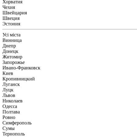
Хорватия
Чехия
Швейцария
Швеция
Эстония
Усі міста
Винница
Днепр
Донецк
Житомир
Запорожье
Ивано-Франковск
Киев
Кропивницкий
Луганск
Луцк
Львов
Николаев
Одесса
Полтава
Ровно
Симферополь
Сумы
Тернополь