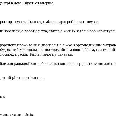
ентрі Києва. Здається вперше.
остора кухня-вітальня, вмістка гардеробна та санвузол.
 забезпечує роботу ліфта, світла в місцях загального користува
фортного проживання: двоспальне ліжко з ортопедичним матрацо
 вбудований холодильник, посудомийна машина 45 см, плазмовий 
лосмок, праска. Тепла підлога у санвузлі.
ійде для ранкової кави або келиха вина ввечері, натхнення для 
ртний рівень освітлення.
ту.
динок та до ліфтів.