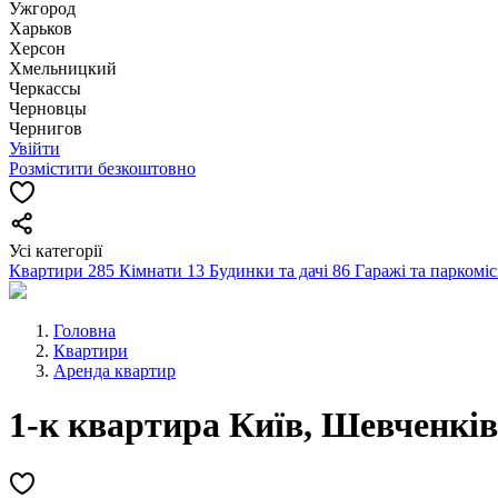
Ужгород
Харьков
Херсон
Хмельницкий
Черкассы
Чернoвцы
Чернигов
Увійти
Розмістити безкоштовно
Усі категорії
Квартири
285
Кімнати
13
Будинки та дачі
86
Гаражі та паркомі
Головна
Квартири
Аренда квартир
1-к квартира Київ, Шевченківс