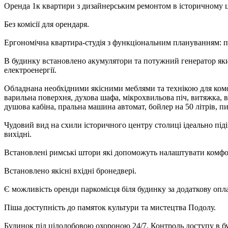
Оренда 1к квартири з дизайнерським ремонтом в історичному ц
Без комісії для орендаря.
Ергономічна квартира-студія з функціональним плануванням: пр
В будинку встановлено акумулятори та потужний генератор який
електроенергії.
Обладнана необхідними якісними меблями та технікою для ком
варильна поверхня, духова шафа, мікрохвильова піч, витяжка,
душова кабіна, пральна машина автомат, бойлер на 50 літрів, пи
Чудовий вид на схили історичного центру столиці ідеально під
вихідні.
Встановлені римські штори які допоможуть налаштувати комфо
Встановлено якісні вхідні бронедвері.
Є можливість оренди паркомісця біля будинку за додаткову опла
Піша доступність до памяток культури та мистецтва Подолу.
Будинок під цілодобовою охороною 24/7. Контроль доступу в бу