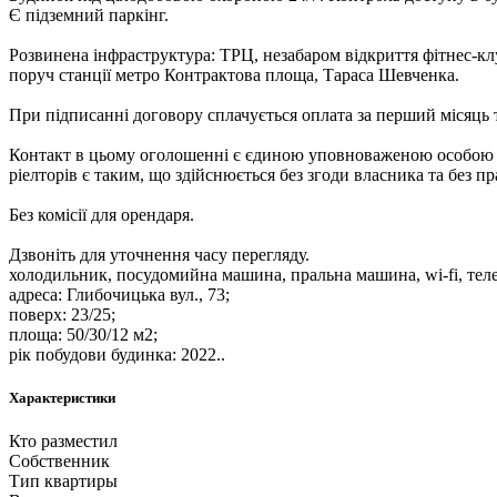
Є підземний паркінг.
Розвинена інфраструктура: ТРЦ, незабаром відкриття фітнес-клу
поруч станції метро Контрактова площа, Тараса Шевченка.
При підписанні договору сплачується оплата за перший місяць 
Контакт в цьому оголошенні є єдиною уповноваженою особою від
ріелторів є таким, що здійснюється без згоди власника та без п
Без комісії для орендаря.
Дзвоніть для уточнення часу перегляду.
холодильник, посудомийна машина, пральна машина, wi-fi, телев
адреса: Глибочицька вул., 73;
поверх: 23/25;
площа: 50/30/12 м2;
рік побудови будинка: 2022..
Характеристики
Кто разместил
Собственник
Тип квартиры