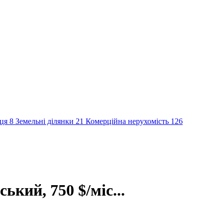
сця
8
Земельні ділянки
21
Комерційна нерухомість
126
ький, 750 $/міс...