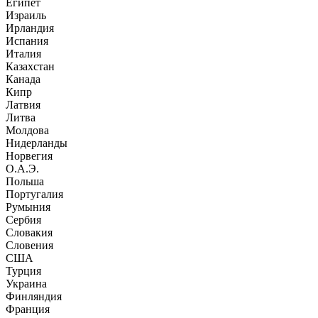
Египет
Израиль
Ирландия
Испания
Италия
Казахстан
Канада
Кипр
Латвия
Литва
Молдова
Нидерланды
Норвегия
О.А.Э.
Польша
Португалия
Румыния
Сербия
Словакия
Словения
США
Турция
Украина
Финляндия
Франция