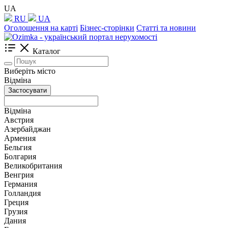
UA
RU
UA
Оголошення на карті
Бізнес-сторінки
Статті та новини
Каталог
Виберіть місто
Відміна
Застосувати
Відміна
Австрия
Азербайджан
Армения
Бельгия
Болгария
Великобритания
Венгрия
Германия
Голландия
Греция
Грузия
Дания