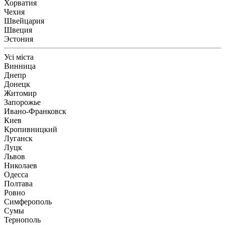
Хорватия
Чехия
Швейцария
Швеция
Эстония
Усі міста
Винница
Днепр
Донецк
Житомир
Запорожье
Ивано-Франковск
Киев
Кропивницкий
Луганск
Луцк
Львов
Николаев
Одесса
Полтава
Ровно
Симферополь
Сумы
Тернополь