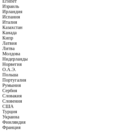
Египет
Израиль
Ирландия
Испания
Италия
Казахстан
Канада
Кипр
Латвия
Литва
Молдова
Нидерланды
Норвегия
О.А.Э.
Польша
Португалия
Румыния
Сербия
Словакия
Словения
США
Турция
Украина
Финляндия
Франция