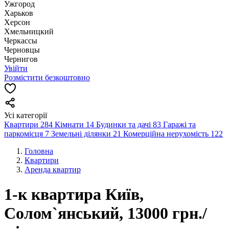
Ужгород
Харьков
Херсон
Хмельницкий
Черкассы
Чернoвцы
Чернигов
Увійти
Розмістити безкоштовно
Усі категорії
Квартири
284
Кімнати
14
Будинки та дачі
83
Гаражі та
паркомісця
7
Земельні ділянки
21
Комерційна нерухомість
122
Головна
Квартири
Аренда квартир
1-к квартира Київ,
Солом`янський, 13000 грн./