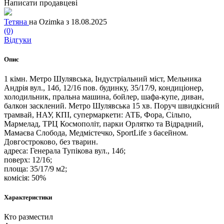
Написати продавцеві
Тетяна
на Ozimka з 18.08.2025
(0)
Відгуки
Опис
1 кімн. Метро Шулявська, Індустріальний міст, Мельника
Андрія вул., 14б, 12/16 пов. будинку, 35/17/9, кондиціонер,
холодильник, пральна машина, бойлер, шафа-купе, диван,
балкон засклений. Метро Шулявська 15 хв. Поруч швидкісний
трамвай, НАУ, КПІ, супермаркети: АТБ, Фора, Сільпо,
Мармелад, ТРЦ Космополіт, парки Орлятко та Відрадний,
Мамаєва Слобода, Медмістечко, SportLife з басейном.
Довгостроково, без тварин.
адреса: Генерала Тупікова вул., 14б;
поверх: 12/16;
площа: 35/17/9 м2;
комісія: 50%
Характеристики
Кто разместил