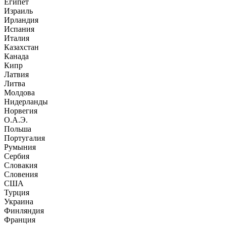
Египет
Израиль
Ирландия
Испания
Италия
Казахстан
Канада
Кипр
Латвия
Литва
Молдова
Нидерланды
Норвегия
О.А.Э.
Польша
Португалия
Румыния
Сербия
Словакия
Словения
США
Турция
Украина
Финляндия
Франция