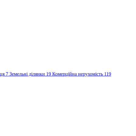
сця
7
Земельні ділянки
19
Комерційна нерухомість
119