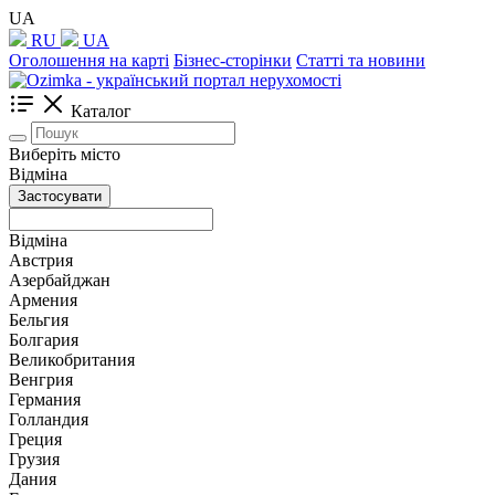
UA
RU
UA
Оголошення на карті
Бізнес-сторінки
Статті та новини
Каталог
Виберіть місто
Відміна
Застосувати
Відміна
Австрия
Азербайджан
Армения
Бельгия
Болгария
Великобритания
Венгрия
Германия
Голландия
Греция
Грузия
Дания