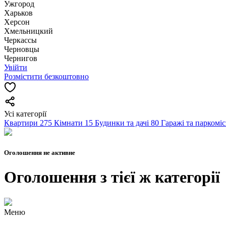
Ужгород
Харьков
Херсон
Хмельницкий
Черкассы
Чернoвцы
Чернигов
Увійти
Розмістити безкоштовно
Усі категорії
Квартири
275
Кімнати
15
Будинки та дачі
80
Гаражі та паркомі
Оголошення не активне
Оголошення з тієї ж категорії
Меню