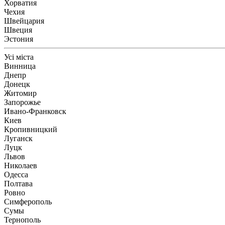
Хорватия
Чехия
Швейцария
Швеция
Эстония
Усі міста
Винница
Днепр
Донецк
Житомир
Запорожье
Ивано-Франковск
Киев
Кропивницкий
Луганск
Луцк
Львов
Николаев
Одесса
Полтава
Ровно
Симферополь
Сумы
Тернополь