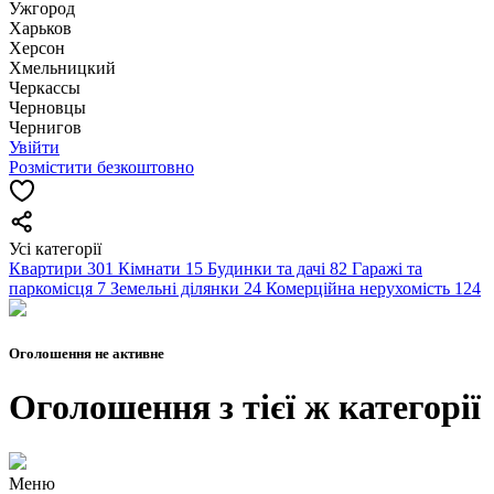
Ужгород
Харьков
Херсон
Хмельницкий
Черкассы
Чернoвцы
Чернигов
Увійти
Розмістити безкоштовно
Усі категорії
Квартири
301
Кімнати
15
Будинки та дачі
82
Гаражі та
паркомісця
7
Земельні ділянки
24
Комерційна нерухомість
124
Оголошення не активне
Оголошення з тієї ж категорії
Меню