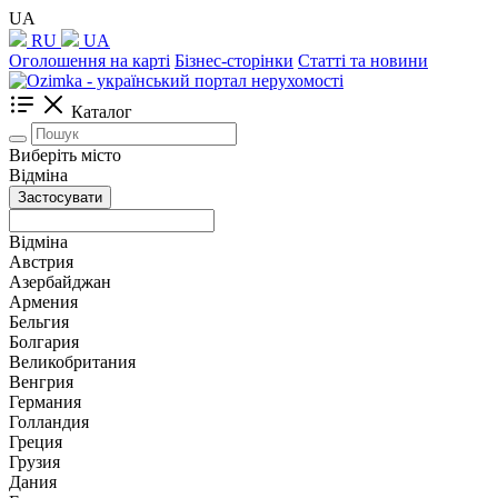
UA
RU
UA
Оголошення на карті
Бізнес-сторінки
Статті та новини
Каталог
Виберіть місто
Відміна
Застосувати
Відміна
Австрия
Азербайджан
Армения
Бельгия
Болгария
Великобритания
Венгрия
Германия
Голландия
Греция
Грузия
Дания