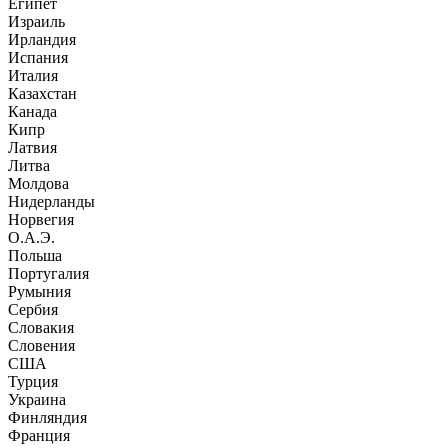
Египет
Израиль
Ирландия
Испания
Италия
Казахстан
Канада
Кипр
Латвия
Литва
Молдова
Нидерланды
Норвегия
О.А.Э.
Польша
Португалия
Румыния
Сербия
Словакия
Словения
США
Турция
Украина
Финляндия
Франция