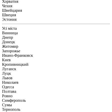
Хорватия
Чехия
Швейцария
Швеция
Эстония
Усі міста
Винница
Днепр
Донецк
Житомир
Запорожье
Ивано-Франковск
Киев
Кропивницкий
Луганск
Луцк
Львов
Николаев
Одесса
Полтава
Ровно
Симферополь
Сумы
Тернополь