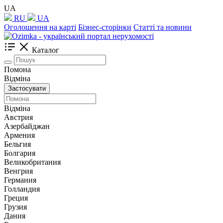
UA
RU
UA
Оголошення на карті
Бізнес-сторінки
Статті та новини
Каталог
Помона
Відміна
Застосувати
Відміна
Австрия
Азербайджан
Армения
Бельгия
Болгария
Великобритания
Венгрия
Германия
Голландия
Греция
Грузия
Дания