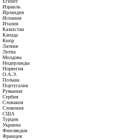
Египет
Израиль
Ирландия
Испания
Италия
Казахстан
Канада
Кипр
Латвия
Литва
Молдова
Нидерланды
Норвегия
О.А.Э.
Польша
Португалия
Румыния
Сербия
Словакия
Словения
США
Турция
Украина
Финляндия
Франция