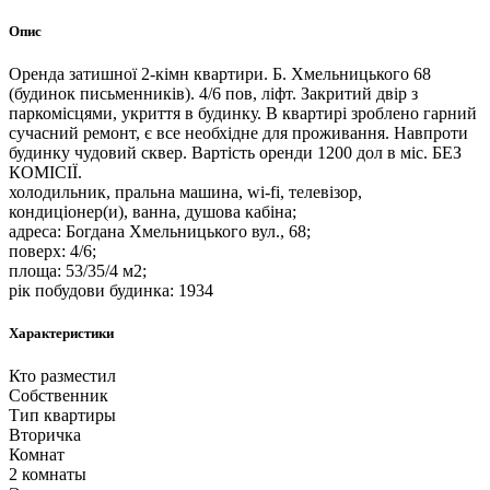
Опис
Оренда затишної 2-кімн квартири. Б. Хмельницького 68
(будинок письменників). 4/6 пов, ліфт. Закритий двір з
паркомісцями, укриття в будинку. В квартирі зроблено гарний
сучасний ремонт, є все необхідне для проживання. Навпроти
будинку чудовий сквер. Вартість оренди 1200 дол в міс. БЕЗ
КОМІСІЇ.
холодильник, пральна машина, wi-fi, телевізор,
кондиціонер(и), ванна, душова кабіна;
адреса: Богдана Хмельницького вул., 68;
поверх: 4/6;
площа: 53/35/4 м2;
рік побудови будинка: 1934
Характеристики
Кто разместил
Собственник
Тип квартиры
Вторичка
Комнат
2 комнаты