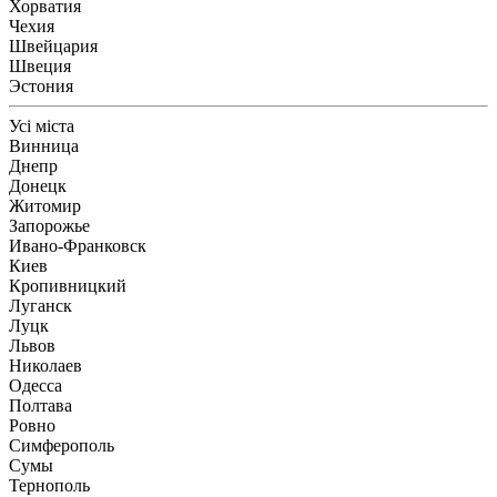
Хорватия
Чехия
Швейцария
Швеция
Эстония
Усі міста
Винница
Днепр
Донецк
Житомир
Запорожье
Ивано-Франковск
Киев
Кропивницкий
Луганск
Луцк
Львов
Николаев
Одесса
Полтава
Ровно
Симферополь
Сумы
Тернополь